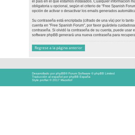
el país en el que estamos instalados. Cualquier información m
obligatoria u opcional, según el criterio de “Free Spanish For
opción de activar o desactivar los emails generados automáti
Su contraseña está encriptada (cifrado de una vía) por lo tan
cuenta en "Free Spanish Forum", por favor guárdela cuidadosa
contraseña. Si olvidó la contraseña de su cuenta, puede usar el
software phpBB generará una nueva contraseña para recupera
Regrese a la página anterior
Desarrollado por
phpBB
® Forum Software © phpBB Limited
Traducción al español por
phpBB España
Style proflat © 2017
Mazeltof