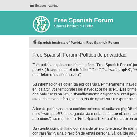
Enlaces rápidos
Free Spanish Forum
Spanish Institute of Puebla
Spanish Institute of Puebla
Free Spanish Forum
Free Spanish Forum -Política de privacidad
Esta política explica con detalle cómo "Free Spanish Forum" ju
phpBB (de aquí en adelante "ellos", "sus", "software phpBB",
en adelante "su información").
Su información es obtenida por dos vías. Primeramente, naveg
en los archivos temporales del navegador de su PC. Las primera
adelante "session-id"), automáticamente asignada a usted por
cuales han sido leídos, con objeto de optimizar su experiencia
Además podemos crear cookies externas al software phpBB mie
el software phpBB. La segunda vía mediante la que obtenemos 
anónimos"), su registro en "Free Spanish Forum" (de aquí en a
Su cuenta como mínimo constará de un nombre único de identifi
contraseña") y una dirección de email personal válida (de aquí