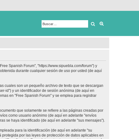
Buscar
Búsqueda avanza
 "Free Spanish Forum", "https://www.sipuebla.com/forum") y
obtenida durante cualquier sesión de uso por usted (de aquí
las cuales son un pequeño archivo de texto que se descargan
er-id") y un identificador de sesión anónima (de aquí en
temas en "Free Spanish Forum" y se emplea para registrar
ocumento que solamente se refiere a las páginas creadas por
envíos como usuario anónimo (de aquí en adelante "envíos
ras se haya identificado (de aquí en adelante "sus mensajes").
pleada para la identificación (de aquí en adelante "su
 protegida por las leyes de protección de datos aplicables en