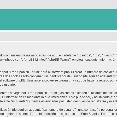
nto con sus empresas asociadas (de aquí en adelante "nosotros", "nos", "nuestro",
 "www.phpbb.com", "phpBB Limited", "phpBB Teams") emplean cualquier información 
ar por "Free Spanish Forum" hará al software phpBB crear un número de cookies, 
s dos cookies sólo contienen un identificador de usuario (de aquí en adelante "us
 el software phpBB. Una tercera cookie se creará una vez que haya navegado por 
 de usuario.
ntras navega por "Free Spanish Forum", las cuales exceden el alcance de este d
su información es mediante lo que usted envía. Esto puede ser, y no limitado a: 
delante "su cuenta") y mensajes enviados por usted después de registrarse y mient
cación (de aquí en adelante "su nombre de usuario"), una contraseña personal em
 en adelante "su email"). La información de su cuenta en "Free Spanish Forum" está