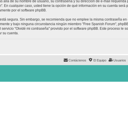
ás allá de su nombre de usuario, su contraseña y su dirección de e-mail requerida 
um”. En cualquier caso, usted tiene la opción de qué información en su cuenta será
camente por el software phpBB.
to está segura. Sin embargo, se recomienda que no emplee la misma contraseña en 
mente y bajo ninguna circunstancia ningún miembro "Free Spanish Forum", phpBB u
 servicio "Olvidé mi contraseña" provisto por el software phpBB. Este proceso le so
r su cuenta.
Contáctenos
El Equipo
Usuarios