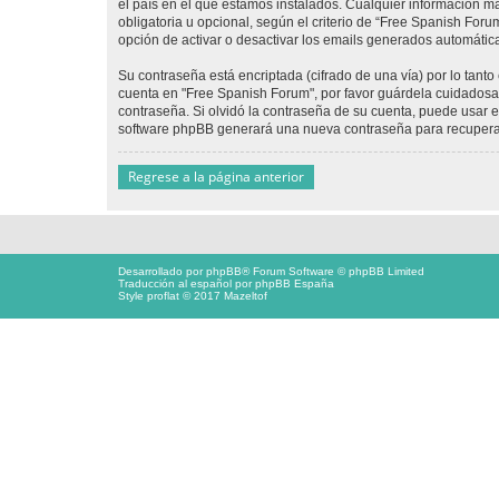
el país en el que estamos instalados. Cualquier información m
obligatoria u opcional, según el criterio de “Free Spanish For
opción de activar o desactivar los emails generados automáti
Su contraseña está encriptada (cifrado de una vía) por lo tan
cuenta en "Free Spanish Forum", por favor guárdela cuidadosa
contraseña. Si olvidó la contraseña de su cuenta, puede usar el
software phpBB generará una nueva contraseña para recupera
Regrese a la página anterior
Desarrollado por
phpBB
® Forum Software © phpBB Limited
Traducción al español por
phpBB España
Style proflat © 2017
Mazeltof