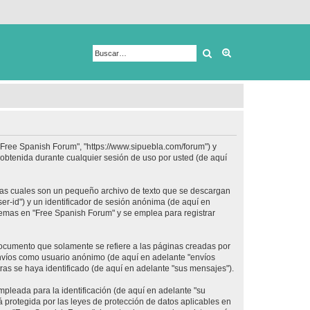
Buscar
Búsqueda avanza
 "Free Spanish Forum", "https://www.sipuebla.com/forum") y
obtenida durante cualquier sesión de uso por usted (de aquí
las cuales son un pequeño archivo de texto que se descargan
er-id") y un identificador de sesión anónima (de aquí en
temas en "Free Spanish Forum" y se emplea para registrar
ocumento que solamente se refiere a las páginas creadas por
envíos como usuario anónimo (de aquí en adelante "envíos
ras se haya identificado (de aquí en adelante "sus mensajes").
pleada para la identificación (de aquí en adelante "su
 protegida por las leyes de protección de datos aplicables en