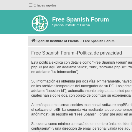
Enlaces rápidos
Free Spanish Forum
Spanish Institute of Puebla
Spanish Institute of Puebla
Free Spanish Forum
Free Spanish Forum -Política de privacidad
Esta política explica con detalle cómo "Free Spanish Forum" ju
phpBB (de aquí en adelante "ellos", "sus", "software phpBB",
en adelante "su información").
Su información es obtenida por dos vías. Primeramente, naveg
en los archivos temporales del navegador de su PC. Las primera
adelante "session-id"), automáticamente asignada a usted por
cuales han sido leídos, con objeto de optimizar su experiencia
Además podemos crear cookies externas al software phpBB mie
el software phpBB. La segunda vía mediante la que obtenemos 
anónimos"), su registro en "Free Spanish Forum" (de aquí en a
Su cuenta como mínimo constará de un nombre único de identifi
contraseña") y una dirección de email personal válida (de aquí