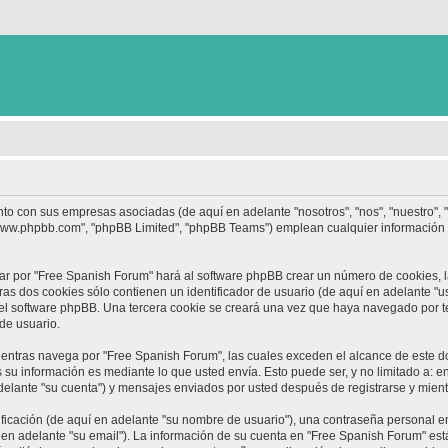
nto con sus empresas asociadas (de aquí en adelante "nosotros", "nos", "nuestro",
 "www.phpbb.com", "phpBB Limited", "phpBB Teams") emplean cualquier información 
ar por "Free Spanish Forum" hará al software phpBB crear un número de cookies, 
s dos cookies sólo contienen un identificador de usuario (de aquí en adelante "us
 el software phpBB. Una tercera cookie se creará una vez que haya navegado por 
 de usuario.
ntras navega por "Free Spanish Forum", las cuales exceden el alcance de este d
su información es mediante lo que usted envía. Esto puede ser, y no limitado a: 
delante "su cuenta") y mensajes enviados por usted después de registrarse y mient
cación (de aquí en adelante "su nombre de usuario"), una contraseña personal em
 en adelante "su email"). La información de su cuenta en "Free Spanish Forum" está