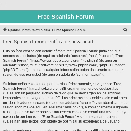
Free Spanish Forum
B
Spanish Institute of Puebla
Free Spanish Forum
u
Free Spanish Forum -Política de privacidad
s
c
Esta política explica con detalle cómo "Free Spanish Forum" junto con sus
empresas asociadas (de aquí en adelante "nosotros", "nos", "nuestro", "Free
a
Spanish Forum", "https://www.sipuebla.com/forum") y phpBB (de aquí en
r
adelante "ellos", "sus", "software phpBB", "www.phpbb.com", "phpBB Limited",
"phpBB Teams") emplean cualquier información obtenida durante cualquier
sesión de uso por usted (de aquí en adelante "su información").
Su información es obtenida por dos vías. Primeramente, navegar por "Free
Spanish Forum" hará al software phpBB crear un número de cookies, las
cuales son un pequeño archivo de texto que se descargan en los archivos
temporales del navegador de su PC. Las primeras dos cookies sólo contienen
un identificador de usuario (de aquí en adelante "user-id") y un identificador de
sesión anónima (de aquí en adelante "session-id"), automáticamente asignada
a usted por el software phpBB. Una tercera cookie se creará una vez que haya
navegado por temas en "Free Spanish Forum" y se emplea para registrar
cuales han sido leídos, con objeto de optimizar su experiencia de usuario.
Además podemos crear cookies externas al software phpBB mientras navega