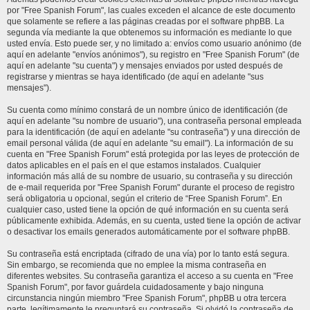
por "Free Spanish Forum", las cuales exceden el alcance de este documento
que solamente se refiere a las páginas creadas por el software phpBB. La
segunda vía mediante la que obtenemos su información es mediante lo que
usted envía. Esto puede ser, y no limitado a: envíos como usuario anónimo (de
aquí en adelante "envíos anónimos"), su registro en "Free Spanish Forum" (de
aquí en adelante "su cuenta") y mensajes enviados por usted después de
registrarse y mientras se haya identificado (de aquí en adelante "sus
mensajes").
Su cuenta como mínimo constará de un nombre único de identificación (de
aquí en adelante "su nombre de usuario"), una contraseña personal empleada
para la identificación (de aquí en adelante "su contraseña") y una dirección de
email personal válida (de aquí en adelante "su email"). La información de su
cuenta en "Free Spanish Forum" está protegida por las leyes de protección de
datos aplicables en el país en el que estamos instalados. Cualquier
información más allá de su nombre de usuario, su contraseña y su dirección
de e-mail requerida por "Free Spanish Forum" durante el proceso de registro
será obligatoria u opcional, según el criterio de “Free Spanish Forum”. En
cualquier caso, usted tiene la opción de qué información en su cuenta será
públicamente exhibida. Además, en su cuenta, usted tiene la opción de activar
o desactivar los emails generados automáticamente por el software phpBB.
Su contraseña está encriptada (cifrado de una vía) por lo tanto está segura.
Sin embargo, se recomienda que no emplee la misma contraseña en
diferentes websites. Su contraseña garantiza el acceso a su cuenta en "Free
Spanish Forum", por favor guárdela cuidadosamente y bajo ninguna
circunstancia ningún miembro "Free Spanish Forum", phpBB u otra tercera
parte, legítimamente le preguntará su contraseña. Si olvidó la contraseña de