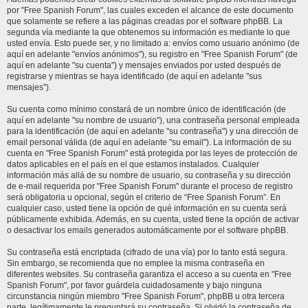
por "Free Spanish Forum", las cuales exceden el alcance de este documento
que solamente se refiere a las páginas creadas por el software phpBB. La
segunda vía mediante la que obtenemos su información es mediante lo que
usted envía. Esto puede ser, y no limitado a: envíos como usuario anónimo (de
aquí en adelante "envíos anónimos"), su registro en "Free Spanish Forum" (de
aquí en adelante "su cuenta") y mensajes enviados por usted después de
registrarse y mientras se haya identificado (de aquí en adelante "sus
mensajes").
Su cuenta como mínimo constará de un nombre único de identificación (de
aquí en adelante "su nombre de usuario"), una contraseña personal empleada
para la identificación (de aquí en adelante "su contraseña") y una dirección de
email personal válida (de aquí en adelante "su email"). La información de su
cuenta en "Free Spanish Forum" está protegida por las leyes de protección de
datos aplicables en el país en el que estamos instalados. Cualquier
información más allá de su nombre de usuario, su contraseña y su dirección
de e-mail requerida por "Free Spanish Forum" durante el proceso de registro
será obligatoria u opcional, según el criterio de “Free Spanish Forum”. En
cualquier caso, usted tiene la opción de qué información en su cuenta será
públicamente exhibida. Además, en su cuenta, usted tiene la opción de activar
o desactivar los emails generados automáticamente por el software phpBB.
Su contraseña está encriptada (cifrado de una vía) por lo tanto está segura.
Sin embargo, se recomienda que no emplee la misma contraseña en
diferentes websites. Su contraseña garantiza el acceso a su cuenta en "Free
Spanish Forum", por favor guárdela cuidadosamente y bajo ninguna
circunstancia ningún miembro "Free Spanish Forum", phpBB u otra tercera
parte, legítimamente le preguntará su contraseña. Si olvidó la contraseña de