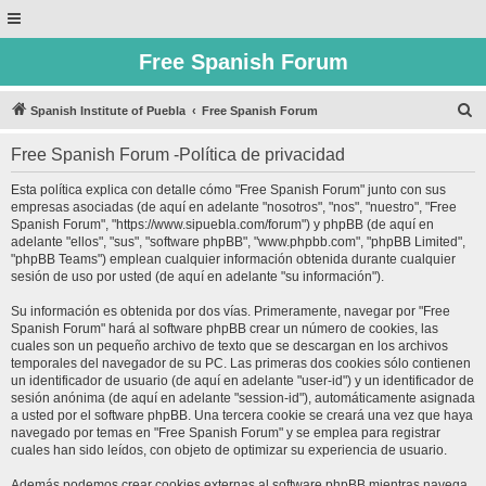
Free Spanish Forum
B
Spanish Institute of Puebla
Free Spanish Forum
u
Free Spanish Forum -Política de privacidad
s
c
Esta política explica con detalle cómo "Free Spanish Forum" junto con sus
empresas asociadas (de aquí en adelante "nosotros", "nos", "nuestro", "Free
a
Spanish Forum", "https://www.sipuebla.com/forum") y phpBB (de aquí en
r
adelante "ellos", "sus", "software phpBB", "www.phpbb.com", "phpBB Limited",
"phpBB Teams") emplean cualquier información obtenida durante cualquier
sesión de uso por usted (de aquí en adelante "su información").
Su información es obtenida por dos vías. Primeramente, navegar por "Free
Spanish Forum" hará al software phpBB crear un número de cookies, las
cuales son un pequeño archivo de texto que se descargan en los archivos
temporales del navegador de su PC. Las primeras dos cookies sólo contienen
un identificador de usuario (de aquí en adelante "user-id") y un identificador de
sesión anónima (de aquí en adelante "session-id"), automáticamente asignada
a usted por el software phpBB. Una tercera cookie se creará una vez que haya
navegado por temas en "Free Spanish Forum" y se emplea para registrar
cuales han sido leídos, con objeto de optimizar su experiencia de usuario.
Además podemos crear cookies externas al software phpBB mientras navega