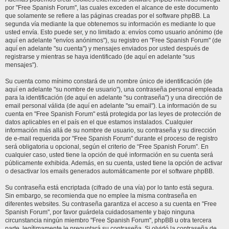
por "Free Spanish Forum", las cuales exceden el alcance de este documento
que solamente se refiere a las páginas creadas por el software phpBB. La
segunda vía mediante la que obtenemos su información es mediante lo que
usted envía. Esto puede ser, y no limitado a: envíos como usuario anónimo (de
aquí en adelante "envíos anónimos"), su registro en "Free Spanish Forum" (de
aquí en adelante "su cuenta") y mensajes enviados por usted después de
registrarse y mientras se haya identificado (de aquí en adelante "sus
mensajes").
Su cuenta como mínimo constará de un nombre único de identificación (de
aquí en adelante "su nombre de usuario"), una contraseña personal empleada
para la identificación (de aquí en adelante "su contraseña") y una dirección de
email personal válida (de aquí en adelante "su email"). La información de su
cuenta en "Free Spanish Forum" está protegida por las leyes de protección de
datos aplicables en el país en el que estamos instalados. Cualquier
información más allá de su nombre de usuario, su contraseña y su dirección
de e-mail requerida por "Free Spanish Forum" durante el proceso de registro
será obligatoria u opcional, según el criterio de “Free Spanish Forum”. En
cualquier caso, usted tiene la opción de qué información en su cuenta será
públicamente exhibida. Además, en su cuenta, usted tiene la opción de activar
o desactivar los emails generados automáticamente por el software phpBB.
Su contraseña está encriptada (cifrado de una vía) por lo tanto está segura.
Sin embargo, se recomienda que no emplee la misma contraseña en
diferentes websites. Su contraseña garantiza el acceso a su cuenta en "Free
Spanish Forum", por favor guárdela cuidadosamente y bajo ninguna
circunstancia ningún miembro "Free Spanish Forum", phpBB u otra tercera
parte, legítimamente le preguntará su contraseña. Si olvidó la contraseña de