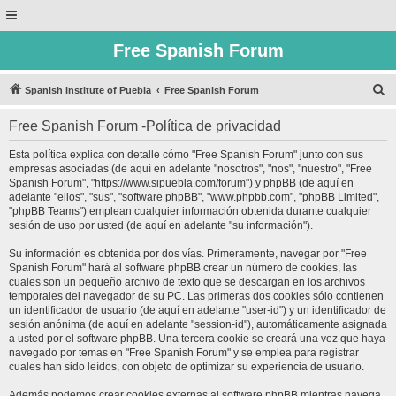
Free Spanish Forum
B
Spanish Institute of Puebla
Free Spanish Forum
u
Free Spanish Forum -Política de privacidad
s
c
Esta política explica con detalle cómo "Free Spanish Forum" junto con sus
empresas asociadas (de aquí en adelante "nosotros", "nos", "nuestro", "Free
a
Spanish Forum", "https://www.sipuebla.com/forum") y phpBB (de aquí en
r
adelante "ellos", "sus", "software phpBB", "www.phpbb.com", "phpBB Limited",
"phpBB Teams") emplean cualquier información obtenida durante cualquier
sesión de uso por usted (de aquí en adelante "su información").
Su información es obtenida por dos vías. Primeramente, navegar por "Free
Spanish Forum" hará al software phpBB crear un número de cookies, las
cuales son un pequeño archivo de texto que se descargan en los archivos
temporales del navegador de su PC. Las primeras dos cookies sólo contienen
un identificador de usuario (de aquí en adelante "user-id") y un identificador de
sesión anónima (de aquí en adelante "session-id"), automáticamente asignada
a usted por el software phpBB. Una tercera cookie se creará una vez que haya
navegado por temas en "Free Spanish Forum" y se emplea para registrar
cuales han sido leídos, con objeto de optimizar su experiencia de usuario.
Además podemos crear cookies externas al software phpBB mientras navega