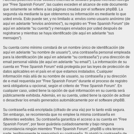
por "Free Spanish Forum", las cuales exceden el alcance de este documento
que solamente se refiere a las páginas creadas por el software phpBB. La
segunda vía mediante la que obtenemos su información es mediante lo que
usted envía. Esto puede ser, y no limitado a: envíos como usuario anónimo (de
aquí en adelante "envíos anónimos"), su registro en "Free Spanish Forum" (de
aquí en adelante "su cuenta") y mensajes enviados por usted después de
registrarse y mientras se haya identificado (de aquí en adelante "sus
mensajes").
Su cuenta como mínimo constará de un nombre único de identificación (de
aquí en adelante "su nombre de usuario"), una contraseña personal empleada
para la identificación (de aquí en adelante "su contraseña") y una dirección de
email personal válida (de aquí en adelante "su email"). La información de su
cuenta en "Free Spanish Forum" está protegida por las leyes de protección de
datos aplicables en el país en el que estamos instalados. Cualquier
información más allá de su nombre de usuario, su contraseña y su dirección
de e-mail requerida por "Free Spanish Forum" durante el proceso de registro
será obligatoria u opcional, según el criterio de “Free Spanish Forum”. En
cualquier caso, usted tiene la opción de qué información en su cuenta será
públicamente exhibida. Además, en su cuenta, usted tiene la opción de activar
o desactivar los emails generados automáticamente por el software phpBB.
Su contraseña está encriptada (cifrado de una vía) por lo tanto está segura.
Sin embargo, se recomienda que no emplee la misma contraseña en
diferentes websites. Su contraseña garantiza el acceso a su cuenta en "Free
Spanish Forum", por favor guárdela cuidadosamente y bajo ninguna
circunstancia ningún miembro "Free Spanish Forum", phpBB u otra tercera
parte, legítimamente le preguntará su contraseña. Si olvidó la contraseña de