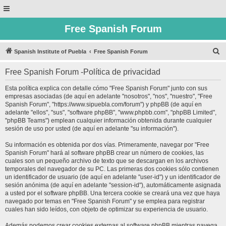
Free Spanish Forum
B
Spanish Institute of Puebla
Free Spanish Forum
u
Free Spanish Forum -Política de privacidad
s
c
Esta política explica con detalle cómo "Free Spanish Forum" junto con sus
empresas asociadas (de aquí en adelante "nosotros", "nos", "nuestro", "Free
a
Spanish Forum", "https://www.sipuebla.com/forum") y phpBB (de aquí en
r
adelante "ellos", "sus", "software phpBB", "www.phpbb.com", "phpBB Limited",
"phpBB Teams") emplean cualquier información obtenida durante cualquier
sesión de uso por usted (de aquí en adelante "su información").
Su información es obtenida por dos vías. Primeramente, navegar por "Free
Spanish Forum" hará al software phpBB crear un número de cookies, las
cuales son un pequeño archivo de texto que se descargan en los archivos
temporales del navegador de su PC. Las primeras dos cookies sólo contienen
un identificador de usuario (de aquí en adelante "user-id") y un identificador de
sesión anónima (de aquí en adelante "session-id"), automáticamente asignada
a usted por el software phpBB. Una tercera cookie se creará una vez que haya
navegado por temas en "Free Spanish Forum" y se emplea para registrar
cuales han sido leídos, con objeto de optimizar su experiencia de usuario.
Además podemos crear cookies externas al software phpBB mientras navega