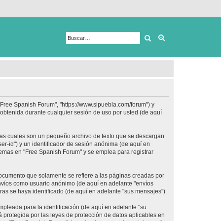
Buscar
Búsqueda avanza
 "Free Spanish Forum", "https://www.sipuebla.com/forum") y
obtenida durante cualquier sesión de uso por usted (de aquí
las cuales son un pequeño archivo de texto que se descargan
er-id") y un identificador de sesión anónima (de aquí en
temas en "Free Spanish Forum" y se emplea para registrar
ocumento que solamente se refiere a las páginas creadas por
envíos como usuario anónimo (de aquí en adelante "envíos
ras se haya identificado (de aquí en adelante "sus mensajes").
pleada para la identificación (de aquí en adelante "su
 protegida por las leyes de protección de datos aplicables en