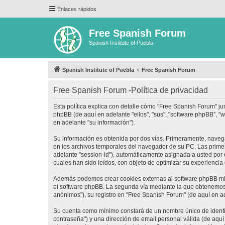
Enlaces rápidos
Free Spanish Forum
Spanish Institute of Puebla
Spanish Institute of Puebla
Free Spanish Forum
Free Spanish Forum -Política de privacidad
Esta política explica con detalle cómo "Free Spanish Forum" ju
phpBB (de aquí en adelante "ellos", "sus", "software phpBB",
en adelante "su información").
Su información es obtenida por dos vías. Primeramente, naveg
en los archivos temporales del navegador de su PC. Las primera
adelante "session-id"), automáticamente asignada a usted por
cuales han sido leídos, con objeto de optimizar su experiencia
Además podemos crear cookies externas al software phpBB mie
el software phpBB. La segunda vía mediante la que obtenemos 
anónimos"), su registro en "Free Spanish Forum" (de aquí en a
Su cuenta como mínimo constará de un nombre único de identifi
contraseña") y una dirección de email personal válida (de aquí