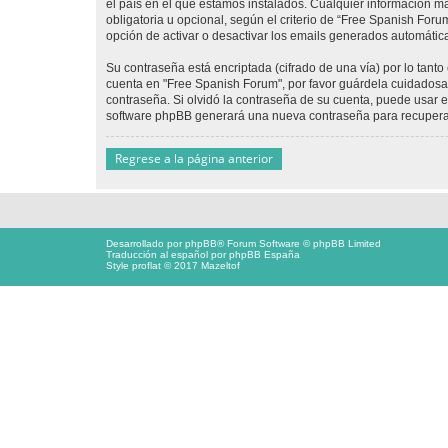
el país en el que estamos instalados. Cualquier información m
obligatoria u opcional, según el criterio de “Free Spanish For
opción de activar o desactivar los emails generados automáti
Su contraseña está encriptada (cifrado de una vía) por lo tan
cuenta en "Free Spanish Forum", por favor guárdela cuidadosa
contraseña. Si olvidó la contraseña de su cuenta, puede usar el
software phpBB generará una nueva contraseña para recupera
Regrese a la página anterior
Desarrollado por
phpBB
® Forum Software © phpBB Limited
Traducción al español por
phpBB España
Style proflat © 2017
Mazeltof