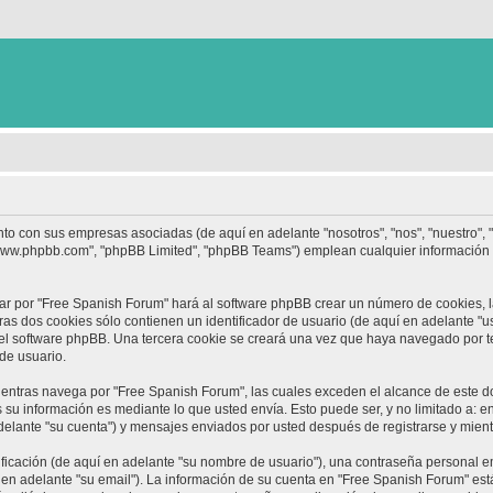
nto con sus empresas asociadas (de aquí en adelante "nosotros", "nos", "nuestro",
 "www.phpbb.com", "phpBB Limited", "phpBB Teams") emplean cualquier información 
ar por "Free Spanish Forum" hará al software phpBB crear un número de cookies, 
s dos cookies sólo contienen un identificador de usuario (de aquí en adelante "us
 el software phpBB. Una tercera cookie se creará una vez que haya navegado por 
 de usuario.
ntras navega por "Free Spanish Forum", las cuales exceden el alcance de este d
su información es mediante lo que usted envía. Esto puede ser, y no limitado a: 
delante "su cuenta") y mensajes enviados por usted después de registrarse y mient
cación (de aquí en adelante "su nombre de usuario"), una contraseña personal em
 en adelante "su email"). La información de su cuenta en "Free Spanish Forum" está