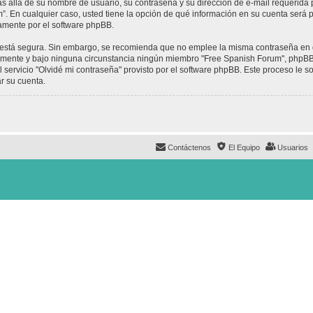
ás allá de su nombre de usuario, su contraseña y su dirección de e-mail requerida 
um”. En cualquier caso, usted tiene la opción de qué información en su cuenta será
camente por el software phpBB.
to está segura. Sin embargo, se recomienda que no emplee la misma contraseña en 
mente y bajo ninguna circunstancia ningún miembro "Free Spanish Forum", phpBB u
 servicio "Olvidé mi contraseña" provisto por el software phpBB. Este proceso le so
r su cuenta.
Contáctenos
El Equipo
Usuarios