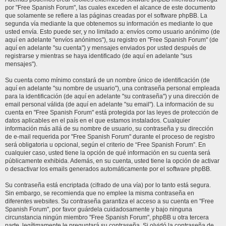
por "Free Spanish Forum", las cuales exceden el alcance de este documento
que solamente se refiere a las páginas creadas por el software phpBB. La
segunda vía mediante la que obtenemos su información es mediante lo que
usted envía. Esto puede ser, y no limitado a: envíos como usuario anónimo (de
aquí en adelante "envíos anónimos"), su registro en "Free Spanish Forum" (de
aquí en adelante "su cuenta") y mensajes enviados por usted después de
registrarse y mientras se haya identificado (de aquí en adelante "sus
mensajes").
Su cuenta como mínimo constará de un nombre único de identificación (de
aquí en adelante "su nombre de usuario"), una contraseña personal empleada
para la identificación (de aquí en adelante "su contraseña") y una dirección de
email personal válida (de aquí en adelante "su email"). La información de su
cuenta en "Free Spanish Forum" está protegida por las leyes de protección de
datos aplicables en el país en el que estamos instalados. Cualquier
información más allá de su nombre de usuario, su contraseña y su dirección
de e-mail requerida por "Free Spanish Forum" durante el proceso de registro
será obligatoria u opcional, según el criterio de “Free Spanish Forum”. En
cualquier caso, usted tiene la opción de qué información en su cuenta será
públicamente exhibida. Además, en su cuenta, usted tiene la opción de activar
o desactivar los emails generados automáticamente por el software phpBB.
Su contraseña está encriptada (cifrado de una vía) por lo tanto está segura.
Sin embargo, se recomienda que no emplee la misma contraseña en
diferentes websites. Su contraseña garantiza el acceso a su cuenta en "Free
Spanish Forum", por favor guárdela cuidadosamente y bajo ninguna
circunstancia ningún miembro "Free Spanish Forum", phpBB u otra tercera
parte, legítimamente le preguntará su contraseña. Si olvidó la contraseña de