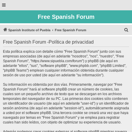
Free Spanish Forum
B
Spanish Institute of Puebla
Free Spanish Forum
u
Free Spanish Forum -Política de privacidad
s
c
Esta política explica con detalle cómo "Free Spanish Forum" junto con sus
empresas asociadas (de aquí en adelante "nosotros", "nos", "nuestro", "Free
a
Spanish Forum", "https://www.sipuebla.com/forum") y phpBB (de aquí en
r
adelante "ellos", "sus", "software phpBB", "www.phpbb.com", "phpBB Limited",
"phpBB Teams") emplean cualquier información obtenida durante cualquier
sesión de uso por usted (de aquí en adelante "su información").
Su información es obtenida por dos vías. Primeramente, navegar por "Free
Spanish Forum" hará al software phpBB crear un número de cookies, las
cuales son un pequeño archivo de texto que se descargan en los archivos
temporales del navegador de su PC. Las primeras dos cookies sólo contienen
un identificador de usuario (de aquí en adelante "user-id") y un identificador de
sesión anónima (de aquí en adelante "session-id"), automáticamente asignada
a usted por el software phpBB. Una tercera cookie se creará una vez que haya
navegado por temas en "Free Spanish Forum" y se emplea para registrar
cuales han sido leídos, con objeto de optimizar su experiencia de usuario.
Además podemos crear cookies externas al software phpBB mientras navega