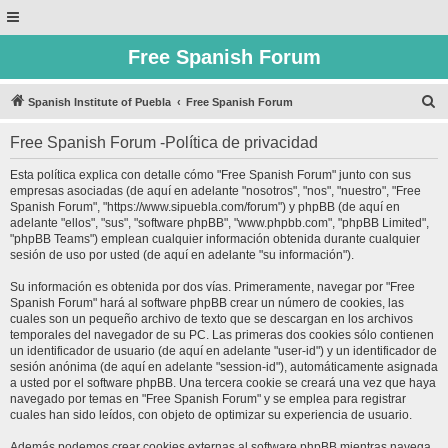
Free Spanish Forum
B
Spanish Institute of Puebla
Free Spanish Forum
u
Free Spanish Forum -Política de privacidad
s
c
Esta política explica con detalle cómo "Free Spanish Forum" junto con sus
empresas asociadas (de aquí en adelante "nosotros", "nos", "nuestro", "Free
a
Spanish Forum", "https://www.sipuebla.com/forum") y phpBB (de aquí en
r
adelante "ellos", "sus", "software phpBB", "www.phpbb.com", "phpBB Limited",
"phpBB Teams") emplean cualquier información obtenida durante cualquier
sesión de uso por usted (de aquí en adelante "su información").
Su información es obtenida por dos vías. Primeramente, navegar por "Free
Spanish Forum" hará al software phpBB crear un número de cookies, las
cuales son un pequeño archivo de texto que se descargan en los archivos
temporales del navegador de su PC. Las primeras dos cookies sólo contienen
un identificador de usuario (de aquí en adelante "user-id") y un identificador de
sesión anónima (de aquí en adelante "session-id"), automáticamente asignada
a usted por el software phpBB. Una tercera cookie se creará una vez que haya
navegado por temas en "Free Spanish Forum" y se emplea para registrar
cuales han sido leídos, con objeto de optimizar su experiencia de usuario.
Además podemos crear cookies externas al software phpBB mientras navega