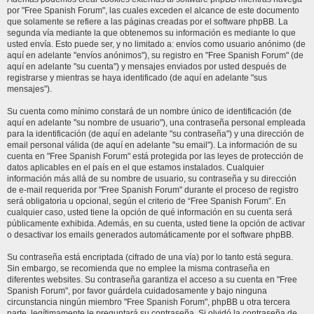
por "Free Spanish Forum", las cuales exceden el alcance de este documento
que solamente se refiere a las páginas creadas por el software phpBB. La
segunda vía mediante la que obtenemos su información es mediante lo que
usted envía. Esto puede ser, y no limitado a: envíos como usuario anónimo (de
aquí en adelante "envíos anónimos"), su registro en "Free Spanish Forum" (de
aquí en adelante "su cuenta") y mensajes enviados por usted después de
registrarse y mientras se haya identificado (de aquí en adelante "sus
mensajes").
Su cuenta como mínimo constará de un nombre único de identificación (de
aquí en adelante "su nombre de usuario"), una contraseña personal empleada
para la identificación (de aquí en adelante "su contraseña") y una dirección de
email personal válida (de aquí en adelante "su email"). La información de su
cuenta en "Free Spanish Forum" está protegida por las leyes de protección de
datos aplicables en el país en el que estamos instalados. Cualquier
información más allá de su nombre de usuario, su contraseña y su dirección
de e-mail requerida por "Free Spanish Forum" durante el proceso de registro
será obligatoria u opcional, según el criterio de “Free Spanish Forum”. En
cualquier caso, usted tiene la opción de qué información en su cuenta será
públicamente exhibida. Además, en su cuenta, usted tiene la opción de activar
o desactivar los emails generados automáticamente por el software phpBB.
Su contraseña está encriptada (cifrado de una vía) por lo tanto está segura.
Sin embargo, se recomienda que no emplee la misma contraseña en
diferentes websites. Su contraseña garantiza el acceso a su cuenta en "Free
Spanish Forum", por favor guárdela cuidadosamente y bajo ninguna
circunstancia ningún miembro "Free Spanish Forum", phpBB u otra tercera
parte, legítimamente le preguntará su contraseña. Si olvidó la contraseña de