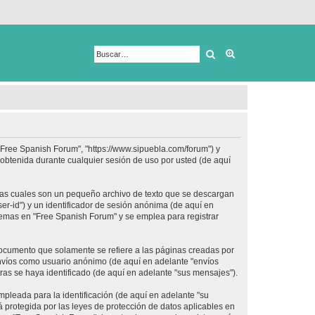
Buscar
Búsqueda avanza
 "Free Spanish Forum", "https://www.sipuebla.com/forum") y
obtenida durante cualquier sesión de uso por usted (de aquí
las cuales son un pequeño archivo de texto que se descargan
er-id") y un identificador de sesión anónima (de aquí en
temas en "Free Spanish Forum" y se emplea para registrar
ocumento que solamente se refiere a las páginas creadas por
envíos como usuario anónimo (de aquí en adelante "envíos
ras se haya identificado (de aquí en adelante "sus mensajes").
pleada para la identificación (de aquí en adelante "su
 protegida por las leyes de protección de datos aplicables en