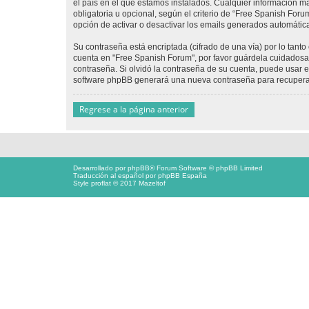
el país en el que estamos instalados. Cualquier información m
obligatoria u opcional, según el criterio de “Free Spanish For
opción de activar o desactivar los emails generados automáti
Su contraseña está encriptada (cifrado de una vía) por lo tan
cuenta en "Free Spanish Forum", por favor guárdela cuidadosa
contraseña. Si olvidó la contraseña de su cuenta, puede usar el
software phpBB generará una nueva contraseña para recupera
Regrese a la página anterior
Desarrollado por
phpBB
® Forum Software © phpBB Limited
Traducción al español por
phpBB España
Style proflat © 2017
Mazeltof