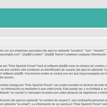
nto con sus empresas asociadas (de aquí en adelante "nosotros", "nos", "nuestro",
 "www.phpbb.com", "phpBB Limited", "phpBB Teams") emplean cualquier información 
ar por "Free Spanish Forum" hará al software phpBB crear un número de cookies, 
s dos cookies sólo contienen un identificador de usuario (de aquí en adelante "us
 el software phpBB. Una tercera cookie se creará una vez que haya navegado por 
 de usuario.
ntras navega por "Free Spanish Forum", las cuales exceden el alcance de este d
su información es mediante lo que usted envía. Esto puede ser, y no limitado a: 
delante "su cuenta") y mensajes enviados por usted después de registrarse y mient
cación (de aquí en adelante "su nombre de usuario"), una contraseña personal em
 en adelante "su email"). La información de su cuenta en "Free Spanish Forum" está