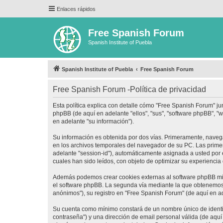
Enlaces rápidos
Free Spanish Forum
Spanish Institute of Puebla
Spanish Institute of Puebla
Free Spanish Forum
Free Spanish Forum -Política de privacidad
Esta política explica con detalle cómo "Free Spanish Forum" ju
phpBB (de aquí en adelante "ellos", "sus", "software phpBB",
en adelante "su información").
Su información es obtenida por dos vías. Primeramente, naveg
en los archivos temporales del navegador de su PC. Las primera
adelante "session-id"), automáticamente asignada a usted por
cuales han sido leídos, con objeto de optimizar su experiencia
Además podemos crear cookies externas al software phpBB mie
el software phpBB. La segunda vía mediante la que obtenemos 
anónimos"), su registro en "Free Spanish Forum" (de aquí en a
Su cuenta como mínimo constará de un nombre único de identifi
contraseña") y una dirección de email personal válida (de aquí