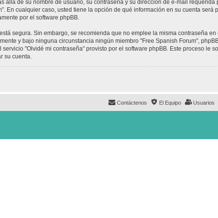
ás allá de su nombre de usuario, su contraseña y su dirección de e-mail requerida 
um”. En cualquier caso, usted tiene la opción de qué información en su cuenta será
camente por el software phpBB.
to está segura. Sin embargo, se recomienda que no emplee la misma contraseña en 
mente y bajo ninguna circunstancia ningún miembro "Free Spanish Forum", phpBB u
 servicio "Olvidé mi contraseña" provisto por el software phpBB. Este proceso le so
r su cuenta.
Contáctenos
El Equipo
Usuarios