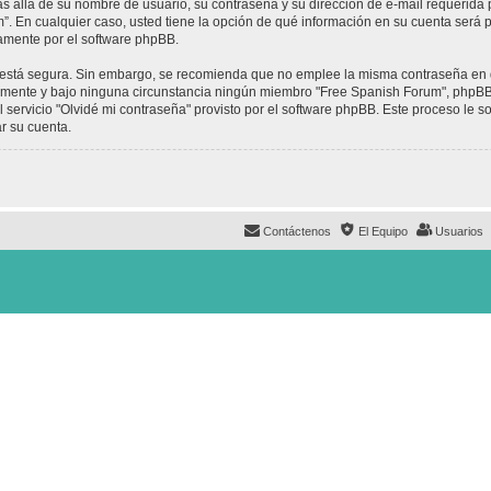
ás allá de su nombre de usuario, su contraseña y su dirección de e-mail requerida 
um”. En cualquier caso, usted tiene la opción de qué información en su cuenta será
camente por el software phpBB.
to está segura. Sin embargo, se recomienda que no emplee la misma contraseña en 
mente y bajo ninguna circunstancia ningún miembro "Free Spanish Forum", phpBB u
 servicio "Olvidé mi contraseña" provisto por el software phpBB. Este proceso le so
r su cuenta.
Contáctenos
El Equipo
Usuarios