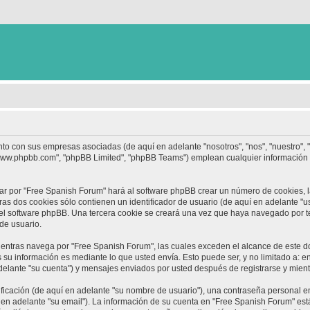
nto con sus empresas asociadas (de aquí en adelante "nosotros", "nos", "nuestro",
 "www.phpbb.com", "phpBB Limited", "phpBB Teams") emplean cualquier información 
ar por "Free Spanish Forum" hará al software phpBB crear un número de cookies, 
s dos cookies sólo contienen un identificador de usuario (de aquí en adelante "us
 el software phpBB. Una tercera cookie se creará una vez que haya navegado por 
 de usuario.
ntras navega por "Free Spanish Forum", las cuales exceden el alcance de este d
su información es mediante lo que usted envía. Esto puede ser, y no limitado a: 
delante "su cuenta") y mensajes enviados por usted después de registrarse y mient
cación (de aquí en adelante "su nombre de usuario"), una contraseña personal em
 en adelante "su email"). La información de su cuenta en "Free Spanish Forum" está