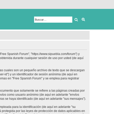
Buscar
Búsqueda avanza
 "Free Spanish Forum", "https://www.sipuebla.com/forum") y
obtenida durante cualquier sesión de uso por usted (de aquí
las cuales son un pequeño archivo de texto que se descargan
er-id") y un identificador de sesión anónima (de aquí en
temas en "Free Spanish Forum" y se emplea para registrar
ocumento que solamente se refiere a las páginas creadas por
envíos como usuario anónimo (de aquí en adelante "envíos
ras se haya identificado (de aquí en adelante "sus mensajes").
pleada para la identificación (de aquí en adelante "su
 protegida por las leyes de protección de datos aplicables en