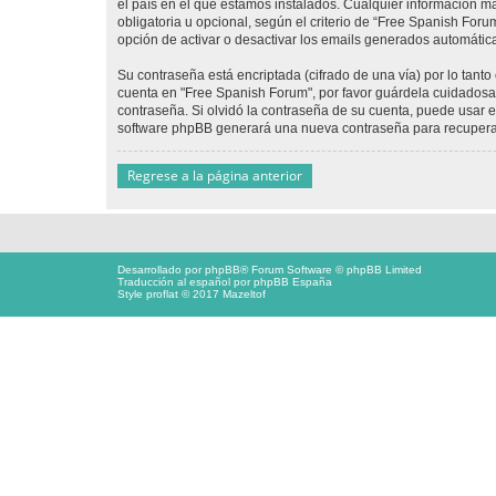
el país en el que estamos instalados. Cualquier información m
obligatoria u opcional, según el criterio de “Free Spanish For
opción de activar o desactivar los emails generados automáti
Su contraseña está encriptada (cifrado de una vía) por lo tan
cuenta en "Free Spanish Forum", por favor guárdela cuidadosa
contraseña. Si olvidó la contraseña de su cuenta, puede usar el
software phpBB generará una nueva contraseña para recupera
Regrese a la página anterior
Desarrollado por
phpBB
® Forum Software © phpBB Limited
Traducción al español por
phpBB España
Style proflat © 2017
Mazeltof