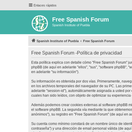
Enlaces rápidos
Free Spanish Forum
Spanish Institute of Puebla
Spanish Institute of Puebla
Free Spanish Forum
Free Spanish Forum -Política de privacidad
Esta política explica con detalle cómo "Free Spanish Forum" ju
phpBB (de aquí en adelante "ellos", "sus", "software phpBB",
en adelante "su información").
Su información es obtenida por dos vías. Primeramente, naveg
en los archivos temporales del navegador de su PC. Las primera
adelante "session-id"), automáticamente asignada a usted por
cuales han sido leídos, con objeto de optimizar su experiencia
Además podemos crear cookies externas al software phpBB mie
el software phpBB. La segunda vía mediante la que obtenemos 
anónimos"), su registro en "Free Spanish Forum" (de aquí en a
Su cuenta como mínimo constará de un nombre único de identifi
contraseña") y una dirección de email personal válida (de aquí