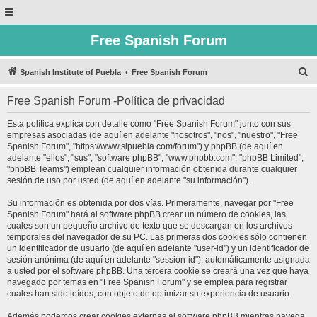
Free Spanish Forum
B
Spanish Institute of Puebla
Free Spanish Forum
u
Free Spanish Forum -Política de privacidad
s
c
Esta política explica con detalle cómo "Free Spanish Forum" junto con sus
empresas asociadas (de aquí en adelante "nosotros", "nos", "nuestro", "Free
a
Spanish Forum", "https://www.sipuebla.com/forum") y phpBB (de aquí en
r
adelante "ellos", "sus", "software phpBB", "www.phpbb.com", "phpBB Limited",
"phpBB Teams") emplean cualquier información obtenida durante cualquier
sesión de uso por usted (de aquí en adelante "su información").
Su información es obtenida por dos vías. Primeramente, navegar por "Free
Spanish Forum" hará al software phpBB crear un número de cookies, las
cuales son un pequeño archivo de texto que se descargan en los archivos
temporales del navegador de su PC. Las primeras dos cookies sólo contienen
un identificador de usuario (de aquí en adelante "user-id") y un identificador de
sesión anónima (de aquí en adelante "session-id"), automáticamente asignada
a usted por el software phpBB. Una tercera cookie se creará una vez que haya
navegado por temas en "Free Spanish Forum" y se emplea para registrar
cuales han sido leídos, con objeto de optimizar su experiencia de usuario.
Además podemos crear cookies externas al software phpBB mientras navega