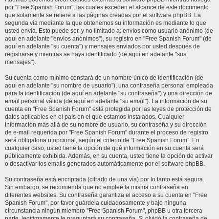
por "Free Spanish Forum", las cuales exceden el alcance de este documento
que solamente se refiere a las páginas creadas por el software phpBB. La
segunda vía mediante la que obtenemos su información es mediante lo que
usted envía. Esto puede ser, y no limitado a: envíos como usuario anónimo (de
aquí en adelante "envíos anónimos"), su registro en "Free Spanish Forum" (de
aquí en adelante "su cuenta") y mensajes enviados por usted después de
registrarse y mientras se haya identificado (de aquí en adelante "sus
mensajes").
Su cuenta como mínimo constará de un nombre único de identificación (de
aquí en adelante "su nombre de usuario"), una contraseña personal empleada
para la identificación (de aquí en adelante "su contraseña") y una dirección de
email personal válida (de aquí en adelante "su email"). La información de su
cuenta en "Free Spanish Forum" está protegida por las leyes de protección de
datos aplicables en el país en el que estamos instalados. Cualquier
información más allá de su nombre de usuario, su contraseña y su dirección
de e-mail requerida por "Free Spanish Forum" durante el proceso de registro
será obligatoria u opcional, según el criterio de “Free Spanish Forum”. En
cualquier caso, usted tiene la opción de qué información en su cuenta será
públicamente exhibida. Además, en su cuenta, usted tiene la opción de activar
o desactivar los emails generados automáticamente por el software phpBB.
Su contraseña está encriptada (cifrado de una vía) por lo tanto está segura.
Sin embargo, se recomienda que no emplee la misma contraseña en
diferentes websites. Su contraseña garantiza el acceso a su cuenta en "Free
Spanish Forum", por favor guárdela cuidadosamente y bajo ninguna
circunstancia ningún miembro "Free Spanish Forum", phpBB u otra tercera
parte, legítimamente le preguntará su contraseña. Si olvidó la contraseña de