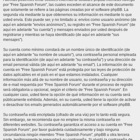
por "Free Spanish Forum", las cuales exceden el alcance de este documento
que solamente se refiere a las páginas creadas por el software phpBB. La
segunda vía mediante la que obtenemos su información es mediante lo que
usted envía. Esto puede ser, y no limitado a: envíos como usuario anónimo (de
aquí en adelante "envíos anónimos"), su registro en "Free Spanish Forum" (de
aquí en adelante "su cuenta") y mensajes enviados por usted después de
registrarse y mientras se haya identificado (de aquí en adelante "sus
mensajes").
Su cuenta como mínimo constará de un nombre único de identificación (de
aquí en adelante "su nombre de usuario"), una contraseña personal empleada
para la identificación (de aquí en adelante "su contraseña") y una dirección de
email personal válida (de aquí en adelante "su email"). La información de su
cuenta en "Free Spanish Forum" está protegida por las leyes de protección de
datos aplicables en el país en el que estamos instalados. Cualquier
información más allá de su nombre de usuario, su contraseña y su dirección
de e-mail requerida por "Free Spanish Forum" durante el proceso de registro
será obligatoria u opcional, según el criterio de “Free Spanish Forum”. En
cualquier caso, usted tiene la opción de qué información en su cuenta será
públicamente exhibida. Además, en su cuenta, usted tiene la opción de activar
o desactivar los emails generados automáticamente por el software phpBB.
Su contraseña está encriptada (cifrado de una vía) por lo tanto está segura.
Sin embargo, se recomienda que no emplee la misma contraseña en
diferentes websites. Su contraseña garantiza el acceso a su cuenta en "Free
Spanish Forum", por favor guárdela cuidadosamente y bajo ninguna
circunstancia ningún miembro "Free Spanish Forum", phpBB u otra tercera
parte, legítimamente le preguntará su contraseña. Si olvidó la contraseña de