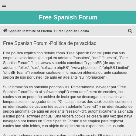
Free Spanish Forum
B
Spanish Institute of Puebla
Free Spanish Forum
u
Free Spanish Forum -Política de privacidad
s
c
Esta política explica con detalle cómo "Free Spanish Forum" junto con sus
empresas asociadas (de aquí en adelante "nosotros", "nos", "nuestro", "Free
a
Spanish Forum", "https://www.sipuebla.com/forum") y phpBB (de aquí en
r
adelante "ellos", "sus", "software phpBB", "www.phpbb.com", "phpBB Limited",
"phpBB Teams") emplean cualquier información obtenida durante cualquier
sesión de uso por usted (de aquí en adelante "su información").
Su información es obtenida por dos vías. Primeramente, navegar por "Free
Spanish Forum" hará al software phpBB crear un número de cookies, las
cuales son un pequeño archivo de texto que se descargan en los archivos
temporales del navegador de su PC. Las primeras dos cookies sólo contienen
un identificador de usuario (de aquí en adelante "user-id") y un identificador de
sesión anónima (de aquí en adelante "session-id"), automáticamente asignada
a usted por el software phpBB. Una tercera cookie se creará una vez que haya
navegado por temas en "Free Spanish Forum" y se emplea para registrar
cuales han sido leídos, con objeto de optimizar su experiencia de usuario.
Además podemos crear cookies externas al software phpBB mientras navega