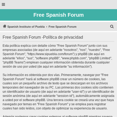
Free Spanish Forum
B
Spanish Institute of Puebla
Free Spanish Forum
u
Free Spanish Forum -Política de privacidad
s
c
Esta política explica con detalle cómo "Free Spanish Forum" junto con sus
empresas asociadas (de aquí en adelante "nosotros", "nos", "nuestro", "Free
a
Spanish Forum", "https://www.sipuebla.com/forum") y phpBB (de aquí en
r
adelante "ellos", "sus", "software phpBB", "www.phpbb.com", "phpBB Limited",
"phpBB Teams") emplean cualquier información obtenida durante cualquier
sesión de uso por usted (de aquí en adelante "su información").
Su información es obtenida por dos vías. Primeramente, navegar por "Free
Spanish Forum" hará al software phpBB crear un número de cookies, las
cuales son un pequeño archivo de texto que se descargan en los archivos
temporales del navegador de su PC. Las primeras dos cookies sólo contienen
un identificador de usuario (de aquí en adelante "user-id") y un identificador de
sesión anónima (de aquí en adelante "session-id"), automáticamente asignada
a usted por el software phpBB. Una tercera cookie se creará una vez que haya
navegado por temas en "Free Spanish Forum" y se emplea para registrar
cuales han sido leídos, con objeto de optimizar su experiencia de usuario.
Además podemos crear cookies externas al software phpBB mientras navega