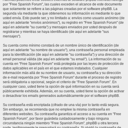
por "Free Spanish Forum", las cuales exceden el alcance de este documento
que solamente se refiere a las páginas creadas por el software phpBB. La
segunda vía mediante la que obtenemos su información es mediante lo que
usted envía. Esto puede ser, y no limitado a: envíos como usuario anónimo (de
aquí en adelante "envíos anónimos"), su registro en "Free Spanish Forum" (de
aquí en adelante "su cuenta") y mensajes enviados por usted después de
registrarse y mientras se haya identificado (de aquí en adelante "sus
mensajes").
Su cuenta como mínimo constará de un nombre único de identificación (de
aquí en adelante "su nombre de usuario"), una contraseña personal empleada
para la identificación (de aquí en adelante "su contraseña") y una dirección de
email personal válida (de aquí en adelante "su email"). La información de su
cuenta en "Free Spanish Forum" está protegida por las leyes de protección de
datos aplicables en el país en el que estamos instalados. Cualquier
información más allá de su nombre de usuario, su contraseña y su dirección
de e-mail requerida por "Free Spanish Forum" durante el proceso de registro
será obligatoria u opcional, según el criterio de “Free Spanish Forum”. En
cualquier caso, usted tiene la opción de qué información en su cuenta será
públicamente exhibida. Además, en su cuenta, usted tiene la opción de activar
o desactivar los emails generados automáticamente por el software phpBB.
Su contraseña está encriptada (cifrado de una vía) por lo tanto está segura.
Sin embargo, se recomienda que no emplee la misma contraseña en
diferentes websites. Su contraseña garantiza el acceso a su cuenta en "Free
Spanish Forum", por favor guárdela cuidadosamente y bajo ninguna
circunstancia ningún miembro "Free Spanish Forum", phpBB u otra tercera
parte, legítimamente le preguntará su contraseña. Si olvidó la contraseña de