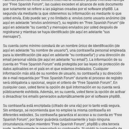
por "Free Spanish Forum", las cuales exceden el alcance de este documento
que solamente se refiere a las páginas creadas por el software phpBB. La
segunda vía mediante la que obtenemos su información es mediante lo que
usted envía. Esto puede ser, y no limitado a: envíos como usuario anónimo (de
aquí en adelante "envíos anónimos"), su registro en "Free Spanish Forum" (de
aquí en adelante "su cuenta") y mensajes enviados por usted después de
registrarse y mientras se haya identificado (de aquí en adelante "sus
mensajes").
Su cuenta como mínimo constará de un nombre único de identificación (de
aquí en adelante "su nombre de usuario"), una contraseña personal empleada
para la identificación (de aquí en adelante "su contraseña") y una dirección de
email personal válida (de aquí en adelante "su email"). La información de su
cuenta en "Free Spanish Forum" está protegida por las leyes de protección de
datos aplicables en el país en el que estamos instalados. Cualquier
información más allá de su nombre de usuario, su contraseña y su dirección
de e-mail requerida por "Free Spanish Forum" durante el proceso de registro
será obligatoria u opcional, según el criterio de “Free Spanish Forum”. En
cualquier caso, usted tiene la opción de qué información en su cuenta será
públicamente exhibida. Además, en su cuenta, usted tiene la opción de activar
o desactivar los emails generados automáticamente por el software phpBB.
Su contraseña está encriptada (cifrado de una vía) por lo tanto está segura.
Sin embargo, se recomienda que no emplee la misma contraseña en
diferentes websites. Su contraseña garantiza el acceso a su cuenta en "Free
Spanish Forum", por favor guárdela cuidadosamente y bajo ninguna
circunstancia ningún miembro "Free Spanish Forum", phpBB u otra tercera
parte, legítimamente le preguntará su contraseña. Si olvidó la contraseña de