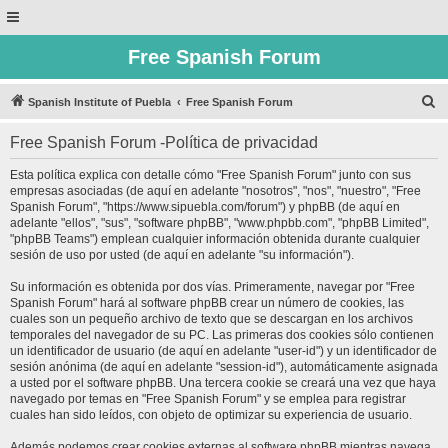
Free Spanish Forum
B
Spanish Institute of Puebla
Free Spanish Forum
u
Free Spanish Forum -Política de privacidad
s
c
Esta política explica con detalle cómo "Free Spanish Forum" junto con sus
empresas asociadas (de aquí en adelante "nosotros", "nos", "nuestro", "Free
a
Spanish Forum", "https://www.sipuebla.com/forum") y phpBB (de aquí en
r
adelante "ellos", "sus", "software phpBB", "www.phpbb.com", "phpBB Limited",
"phpBB Teams") emplean cualquier información obtenida durante cualquier
sesión de uso por usted (de aquí en adelante "su información").
Su información es obtenida por dos vías. Primeramente, navegar por "Free
Spanish Forum" hará al software phpBB crear un número de cookies, las
cuales son un pequeño archivo de texto que se descargan en los archivos
temporales del navegador de su PC. Las primeras dos cookies sólo contienen
un identificador de usuario (de aquí en adelante "user-id") y un identificador de
sesión anónima (de aquí en adelante "session-id"), automáticamente asignada
a usted por el software phpBB. Una tercera cookie se creará una vez que haya
navegado por temas en "Free Spanish Forum" y se emplea para registrar
cuales han sido leídos, con objeto de optimizar su experiencia de usuario.
Además podemos crear cookies externas al software phpBB mientras navega