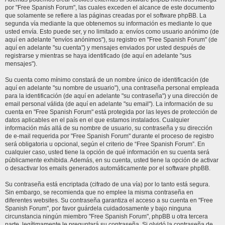
por "Free Spanish Forum", las cuales exceden el alcance de este documento
que solamente se refiere a las páginas creadas por el software phpBB. La
segunda vía mediante la que obtenemos su información es mediante lo que
usted envía. Esto puede ser, y no limitado a: envíos como usuario anónimo (de
aquí en adelante "envíos anónimos"), su registro en "Free Spanish Forum" (de
aquí en adelante "su cuenta") y mensajes enviados por usted después de
registrarse y mientras se haya identificado (de aquí en adelante "sus
mensajes").
Su cuenta como mínimo constará de un nombre único de identificación (de
aquí en adelante "su nombre de usuario"), una contraseña personal empleada
para la identificación (de aquí en adelante "su contraseña") y una dirección de
email personal válida (de aquí en adelante "su email"). La información de su
cuenta en "Free Spanish Forum" está protegida por las leyes de protección de
datos aplicables en el país en el que estamos instalados. Cualquier
información más allá de su nombre de usuario, su contraseña y su dirección
de e-mail requerida por "Free Spanish Forum" durante el proceso de registro
será obligatoria u opcional, según el criterio de “Free Spanish Forum”. En
cualquier caso, usted tiene la opción de qué información en su cuenta será
públicamente exhibida. Además, en su cuenta, usted tiene la opción de activar
o desactivar los emails generados automáticamente por el software phpBB.
Su contraseña está encriptada (cifrado de una vía) por lo tanto está segura.
Sin embargo, se recomienda que no emplee la misma contraseña en
diferentes websites. Su contraseña garantiza el acceso a su cuenta en "Free
Spanish Forum", por favor guárdela cuidadosamente y bajo ninguna
circunstancia ningún miembro "Free Spanish Forum", phpBB u otra tercera
parte, legítimamente le preguntará su contraseña. Si olvidó la contraseña de