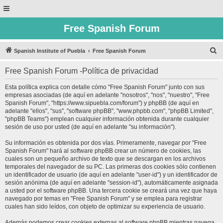
Free Spanish Forum
B
Spanish Institute of Puebla
Free Spanish Forum
u
Free Spanish Forum -Política de privacidad
s
c
Esta política explica con detalle cómo "Free Spanish Forum" junto con sus
empresas asociadas (de aquí en adelante "nosotros", "nos", "nuestro", "Free
a
Spanish Forum", "https://www.sipuebla.com/forum") y phpBB (de aquí en
r
adelante "ellos", "sus", "software phpBB", "www.phpbb.com", "phpBB Limited",
"phpBB Teams") emplean cualquier información obtenida durante cualquier
sesión de uso por usted (de aquí en adelante "su información").
Su información es obtenida por dos vías. Primeramente, navegar por "Free
Spanish Forum" hará al software phpBB crear un número de cookies, las
cuales son un pequeño archivo de texto que se descargan en los archivos
temporales del navegador de su PC. Las primeras dos cookies sólo contienen
un identificador de usuario (de aquí en adelante "user-id") y un identificador de
sesión anónima (de aquí en adelante "session-id"), automáticamente asignada
a usted por el software phpBB. Una tercera cookie se creará una vez que haya
navegado por temas en "Free Spanish Forum" y se emplea para registrar
cuales han sido leídos, con objeto de optimizar su experiencia de usuario.
Además podemos crear cookies externas al software phpBB mientras navega