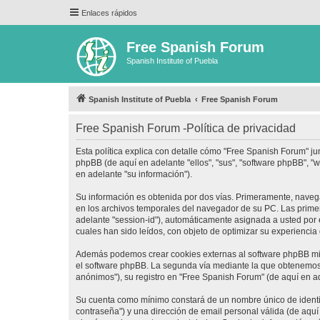
Enlaces rápidos
Free Spanish Forum
Spanish Institute of Puebla
Spanish Institute of Puebla
Free Spanish Forum
Free Spanish Forum -Política de privacidad
Esta política explica con detalle cómo "Free Spanish Forum" ju
phpBB (de aquí en adelante "ellos", "sus", "software phpBB",
en adelante "su información").
Su información es obtenida por dos vías. Primeramente, naveg
en los archivos temporales del navegador de su PC. Las primera
adelante "session-id"), automáticamente asignada a usted por
cuales han sido leídos, con objeto de optimizar su experiencia
Además podemos crear cookies externas al software phpBB mie
el software phpBB. La segunda vía mediante la que obtenemos 
anónimos"), su registro en "Free Spanish Forum" (de aquí en a
Su cuenta como mínimo constará de un nombre único de identifi
contraseña") y una dirección de email personal válida (de aquí