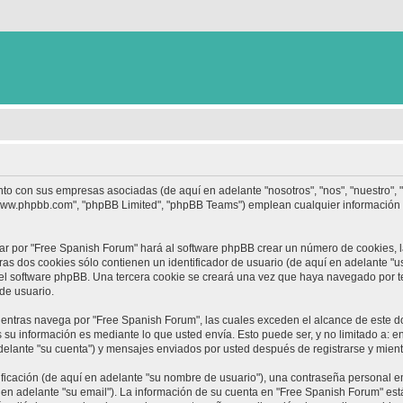
nto con sus empresas asociadas (de aquí en adelante "nosotros", "nos", "nuestro",
 "www.phpbb.com", "phpBB Limited", "phpBB Teams") emplean cualquier información 
ar por "Free Spanish Forum" hará al software phpBB crear un número de cookies, 
s dos cookies sólo contienen un identificador de usuario (de aquí en adelante "us
 el software phpBB. Una tercera cookie se creará una vez que haya navegado por 
 de usuario.
ntras navega por "Free Spanish Forum", las cuales exceden el alcance de este d
su información es mediante lo que usted envía. Esto puede ser, y no limitado a: 
delante "su cuenta") y mensajes enviados por usted después de registrarse y mient
cación (de aquí en adelante "su nombre de usuario"), una contraseña personal em
 en adelante "su email"). La información de su cuenta en "Free Spanish Forum" está