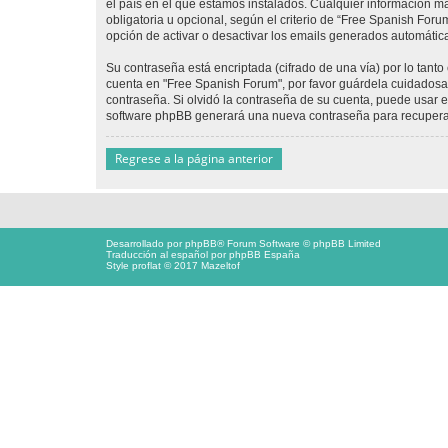
el país en el que estamos instalados. Cualquier información m
obligatoria u opcional, según el criterio de “Free Spanish For
opción de activar o desactivar los emails generados automáti
Su contraseña está encriptada (cifrado de una vía) por lo tan
cuenta en "Free Spanish Forum", por favor guárdela cuidadosa
contraseña. Si olvidó la contraseña de su cuenta, puede usar el
software phpBB generará una nueva contraseña para recupera
Regrese a la página anterior
Desarrollado por
phpBB
® Forum Software © phpBB Limited
Traducción al español por
phpBB España
Style proflat © 2017
Mazeltof