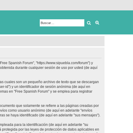
Buscar
Búsqueda avanza
 "Free Spanish Forum", "https://www.sipuebla.com/forum") y
obtenida durante cualquier sesión de uso por usted (de aquí
las cuales son un pequeño archivo de texto que se descargan
er-id") y un identificador de sesión anónima (de aquí en
temas en "Free Spanish Forum" y se emplea para registrar
ocumento que solamente se refiere a las páginas creadas por
envíos como usuario anónimo (de aquí en adelante "envíos
ras se haya identificado (de aquí en adelante "sus mensajes").
pleada para la identificación (de aquí en adelante "su
 protegida por las leyes de protección de datos aplicables en