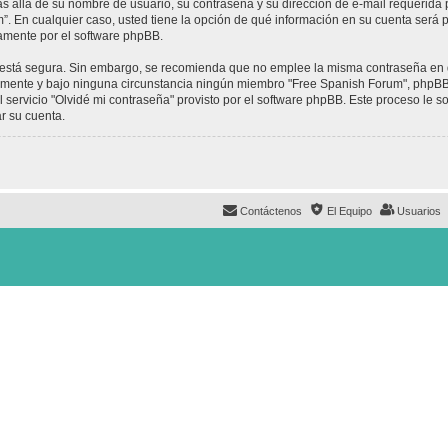
ás allá de su nombre de usuario, su contraseña y su dirección de e-mail requerida 
um”. En cualquier caso, usted tiene la opción de qué información en su cuenta será
camente por el software phpBB.
to está segura. Sin embargo, se recomienda que no emplee la misma contraseña en 
mente y bajo ninguna circunstancia ningún miembro "Free Spanish Forum", phpBB u
 servicio "Olvidé mi contraseña" provisto por el software phpBB. Este proceso le so
r su cuenta.
Contáctenos
El Equipo
Usuarios