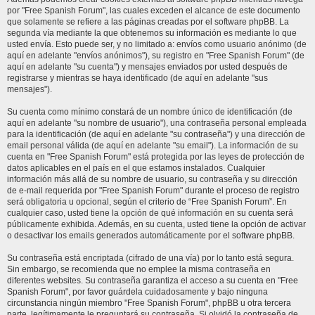
por "Free Spanish Forum", las cuales exceden el alcance de este documento
que solamente se refiere a las páginas creadas por el software phpBB. La
segunda vía mediante la que obtenemos su información es mediante lo que
usted envía. Esto puede ser, y no limitado a: envíos como usuario anónimo (de
aquí en adelante "envíos anónimos"), su registro en "Free Spanish Forum" (de
aquí en adelante "su cuenta") y mensajes enviados por usted después de
registrarse y mientras se haya identificado (de aquí en adelante "sus
mensajes").
Su cuenta como mínimo constará de un nombre único de identificación (de
aquí en adelante "su nombre de usuario"), una contraseña personal empleada
para la identificación (de aquí en adelante "su contraseña") y una dirección de
email personal válida (de aquí en adelante "su email"). La información de su
cuenta en "Free Spanish Forum" está protegida por las leyes de protección de
datos aplicables en el país en el que estamos instalados. Cualquier
información más allá de su nombre de usuario, su contraseña y su dirección
de e-mail requerida por "Free Spanish Forum" durante el proceso de registro
será obligatoria u opcional, según el criterio de “Free Spanish Forum”. En
cualquier caso, usted tiene la opción de qué información en su cuenta será
públicamente exhibida. Además, en su cuenta, usted tiene la opción de activar
o desactivar los emails generados automáticamente por el software phpBB.
Su contraseña está encriptada (cifrado de una vía) por lo tanto está segura.
Sin embargo, se recomienda que no emplee la misma contraseña en
diferentes websites. Su contraseña garantiza el acceso a su cuenta en "Free
Spanish Forum", por favor guárdela cuidadosamente y bajo ninguna
circunstancia ningún miembro "Free Spanish Forum", phpBB u otra tercera
parte, legítimamente le preguntará su contraseña. Si olvidó la contraseña de