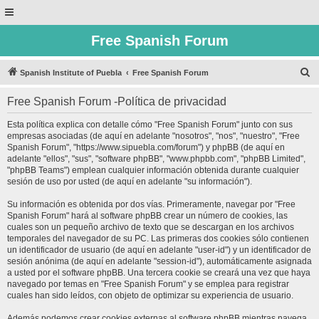
Free Spanish Forum
B
Spanish Institute of Puebla
Free Spanish Forum
u
Free Spanish Forum -Política de privacidad
s
c
Esta política explica con detalle cómo "Free Spanish Forum" junto con sus
empresas asociadas (de aquí en adelante "nosotros", "nos", "nuestro", "Free
a
Spanish Forum", "https://www.sipuebla.com/forum") y phpBB (de aquí en
r
adelante "ellos", "sus", "software phpBB", "www.phpbb.com", "phpBB Limited",
"phpBB Teams") emplean cualquier información obtenida durante cualquier
sesión de uso por usted (de aquí en adelante "su información").
Su información es obtenida por dos vías. Primeramente, navegar por "Free
Spanish Forum" hará al software phpBB crear un número de cookies, las
cuales son un pequeño archivo de texto que se descargan en los archivos
temporales del navegador de su PC. Las primeras dos cookies sólo contienen
un identificador de usuario (de aquí en adelante "user-id") y un identificador de
sesión anónima (de aquí en adelante "session-id"), automáticamente asignada
a usted por el software phpBB. Una tercera cookie se creará una vez que haya
navegado por temas en "Free Spanish Forum" y se emplea para registrar
cuales han sido leídos, con objeto de optimizar su experiencia de usuario.
Además podemos crear cookies externas al software phpBB mientras navega