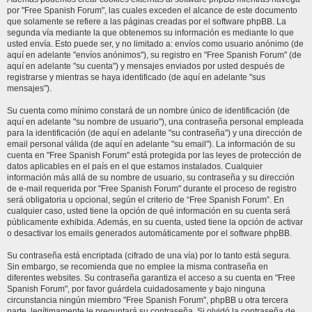
por "Free Spanish Forum", las cuales exceden el alcance de este documento
que solamente se refiere a las páginas creadas por el software phpBB. La
segunda vía mediante la que obtenemos su información es mediante lo que
usted envía. Esto puede ser, y no limitado a: envíos como usuario anónimo (de
aquí en adelante "envíos anónimos"), su registro en "Free Spanish Forum" (de
aquí en adelante "su cuenta") y mensajes enviados por usted después de
registrarse y mientras se haya identificado (de aquí en adelante "sus
mensajes").
Su cuenta como mínimo constará de un nombre único de identificación (de
aquí en adelante "su nombre de usuario"), una contraseña personal empleada
para la identificación (de aquí en adelante "su contraseña") y una dirección de
email personal válida (de aquí en adelante "su email"). La información de su
cuenta en "Free Spanish Forum" está protegida por las leyes de protección de
datos aplicables en el país en el que estamos instalados. Cualquier
información más allá de su nombre de usuario, su contraseña y su dirección
de e-mail requerida por "Free Spanish Forum" durante el proceso de registro
será obligatoria u opcional, según el criterio de “Free Spanish Forum”. En
cualquier caso, usted tiene la opción de qué información en su cuenta será
públicamente exhibida. Además, en su cuenta, usted tiene la opción de activar
o desactivar los emails generados automáticamente por el software phpBB.
Su contraseña está encriptada (cifrado de una vía) por lo tanto está segura.
Sin embargo, se recomienda que no emplee la misma contraseña en
diferentes websites. Su contraseña garantiza el acceso a su cuenta en "Free
Spanish Forum", por favor guárdela cuidadosamente y bajo ninguna
circunstancia ningún miembro "Free Spanish Forum", phpBB u otra tercera
parte, legítimamente le preguntará su contraseña. Si olvidó la contraseña de