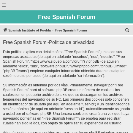
Free Spanish Forum
B
Spanish Institute of Puebla
Free Spanish Forum
u
Free Spanish Forum -Política de privacidad
s
c
Esta política explica con detalle cómo "Free Spanish Forum" junto con sus
empresas asociadas (de aquí en adelante "nosotros", "nos", "nuestro", "Free
a
Spanish Forum", "https://www.sipuebla.com/forum") y phpBB (de aquí en
r
adelante "ellos", "sus", "software phpBB", "www.phpbb.com", "phpBB Limited",
"phpBB Teams") emplean cualquier información obtenida durante cualquier
sesión de uso por usted (de aquí en adelante "su información").
Su información es obtenida por dos vías. Primeramente, navegar por "Free
Spanish Forum" hará al software phpBB crear un número de cookies, las
cuales son un pequeño archivo de texto que se descargan en los archivos
temporales del navegador de su PC. Las primeras dos cookies sólo contienen
un identificador de usuario (de aquí en adelante "user-id") y un identificador de
sesión anónima (de aquí en adelante "session-id"), automáticamente asignada
a usted por el software phpBB. Una tercera cookie se creará una vez que haya
navegado por temas en "Free Spanish Forum" y se emplea para registrar
cuales han sido leídos, con objeto de optimizar su experiencia de usuario.
Además podemos crear cookies externas al software phpBB mientras navega