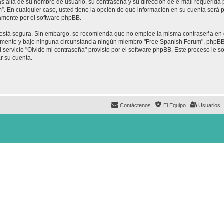
ás allá de su nombre de usuario, su contraseña y su dirección de e-mail requerida 
um”. En cualquier caso, usted tiene la opción de qué información en su cuenta será
camente por el software phpBB.
to está segura. Sin embargo, se recomienda que no emplee la misma contraseña en 
mente y bajo ninguna circunstancia ningún miembro "Free Spanish Forum", phpBB u
 servicio "Olvidé mi contraseña" provisto por el software phpBB. Este proceso le so
r su cuenta.
Contáctenos
El Equipo
Usuarios