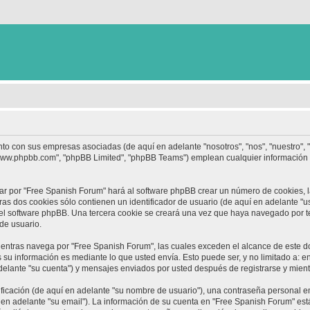
nto con sus empresas asociadas (de aquí en adelante "nosotros", "nos", "nuestro",
 "www.phpbb.com", "phpBB Limited", "phpBB Teams") emplean cualquier información 
ar por "Free Spanish Forum" hará al software phpBB crear un número de cookies, 
s dos cookies sólo contienen un identificador de usuario (de aquí en adelante "us
 el software phpBB. Una tercera cookie se creará una vez que haya navegado por 
 de usuario.
ntras navega por "Free Spanish Forum", las cuales exceden el alcance de este d
su información es mediante lo que usted envía. Esto puede ser, y no limitado a: 
delante "su cuenta") y mensajes enviados por usted después de registrarse y mient
cación (de aquí en adelante "su nombre de usuario"), una contraseña personal em
 en adelante "su email"). La información de su cuenta en "Free Spanish Forum" está