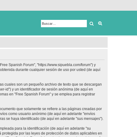
Buscar
Búsqueda avanza
 "Free Spanish Forum", "https://www.sipuebla.com/forum") y
obtenida durante cualquier sesión de uso por usted (de aquí
las cuales son un pequeño archivo de texto que se descargan
er-id") y un identificador de sesión anónima (de aquí en
temas en "Free Spanish Forum" y se emplea para registrar
ocumento que solamente se refiere a las páginas creadas por
envíos como usuario anónimo (de aquí en adelante "envíos
ras se haya identificado (de aquí en adelante "sus mensajes").
pleada para la identificación (de aquí en adelante "su
 protegida por las leyes de protección de datos aplicables en