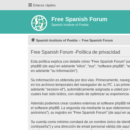
Enlaces rápidos
Free Spanish Forum
Spanish Institute of Puebla
Spanish Institute of Puebla
Free Spanish Forum
Free Spanish Forum -Política de privacidad
Esta política explica con detalle cómo "Free Spanish Forum" ju
phpBB (de aquí en adelante "ellos", "sus", "software phpBB",
en adelante "su información").
Su información es obtenida por dos vías. Primeramente, naveg
en los archivos temporales del navegador de su PC. Las primera
adelante "session-id"), automáticamente asignada a usted por
cuales han sido leídos, con objeto de optimizar su experiencia
Además podemos crear cookies externas al software phpBB mie
el software phpBB. La segunda vía mediante la que obtenemos 
anónimos"), su registro en "Free Spanish Forum" (de aquí en a
Su cuenta como mínimo constará de un nombre único de identifi
contraseña") y una dirección de email personal válida (de aquí