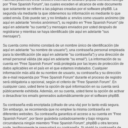
por "Free Spanish Forum", las cuales exceden el alcance de este documento
que solamente se refiere a las páginas creadas por el software phpBB. La
segunda vía mediante la que obtenemos su información es mediante lo que
usted envía. Esto puede ser, y no limitado a: envíos como usuario anónimo (de
aquí en adelante "envíos anónimos"), su registro en "Free Spanish Forum" (de
aquí en adelante "su cuenta") y mensajes enviados por usted después de
registrarse y mientras se haya identificado (de aquí en adelante "sus
mensajes").
Su cuenta como mínimo constará de un nombre único de identificación (de
aquí en adelante "su nombre de usuario"), una contraseña personal empleada
para la identificación (de aquí en adelante "su contraseña") y una dirección de
email personal válida (de aquí en adelante "su email"). La información de su
cuenta en "Free Spanish Forum" está protegida por las leyes de protección de
datos aplicables en el país en el que estamos instalados. Cualquier
información más allá de su nombre de usuario, su contraseña y su dirección
de e-mail requerida por "Free Spanish Forum" durante el proceso de registro
será obligatoria u opcional, según el criterio de “Free Spanish Forum”. En
cualquier caso, usted tiene la opción de qué información en su cuenta será
públicamente exhibida. Además, en su cuenta, usted tiene la opción de activar
o desactivar los emails generados automáticamente por el software phpBB.
Su contraseña está encriptada (cifrado de una vía) por lo tanto está segura.
Sin embargo, se recomienda que no emplee la misma contraseña en
diferentes websites. Su contraseña garantiza el acceso a su cuenta en "Free
Spanish Forum", por favor guárdela cuidadosamente y bajo ninguna
circunstancia ningún miembro "Free Spanish Forum", phpBB u otra tercera
parte, legítimamente le preguntará su contraseña. Si olvidó la contraseña de