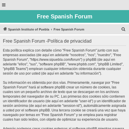
Free Spanish Forum
B
Spanish Institute of Puebla
Free Spanish Forum
u
Free Spanish Forum -Política de privacidad
s
c
Esta política explica con detalle cómo "Free Spanish Forum" junto con sus
empresas asociadas (de aquí en adelante "nosotros", "nos", "nuestro", "Free
a
Spanish Forum", "https://www.sipuebla.com/forum") y phpBB (de aquí en
r
adelante "ellos", "sus", "software phpBB", "www.phpbb.com", "phpBB Limited",
"phpBB Teams") emplean cualquier información obtenida durante cualquier
sesión de uso por usted (de aquí en adelante "su información").
Su información es obtenida por dos vías. Primeramente, navegar por "Free
Spanish Forum" hará al software phpBB crear un número de cookies, las
cuales son un pequeño archivo de texto que se descargan en los archivos
temporales del navegador de su PC. Las primeras dos cookies sólo contienen
un identificador de usuario (de aquí en adelante "user-id") y un identificador de
sesión anónima (de aquí en adelante "session-id"), automáticamente asignada
a usted por el software phpBB. Una tercera cookie se creará una vez que haya
navegado por temas en "Free Spanish Forum" y se emplea para registrar
cuales han sido leídos, con objeto de optimizar su experiencia de usuario.
Además podemos crear cookies externas al software phpBB mientras navega