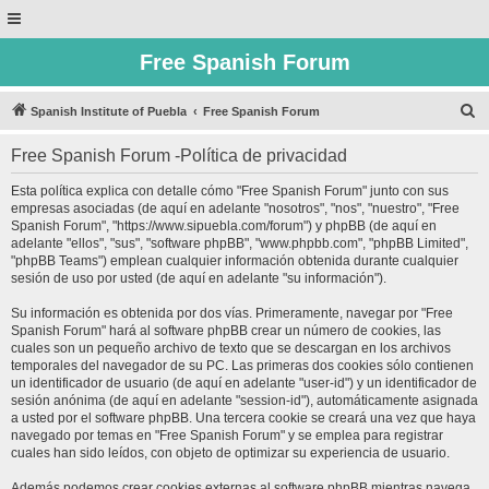
Free Spanish Forum
B
Spanish Institute of Puebla
Free Spanish Forum
u
Free Spanish Forum -Política de privacidad
s
c
Esta política explica con detalle cómo "Free Spanish Forum" junto con sus
empresas asociadas (de aquí en adelante "nosotros", "nos", "nuestro", "Free
a
Spanish Forum", "https://www.sipuebla.com/forum") y phpBB (de aquí en
r
adelante "ellos", "sus", "software phpBB", "www.phpbb.com", "phpBB Limited",
"phpBB Teams") emplean cualquier información obtenida durante cualquier
sesión de uso por usted (de aquí en adelante "su información").
Su información es obtenida por dos vías. Primeramente, navegar por "Free
Spanish Forum" hará al software phpBB crear un número de cookies, las
cuales son un pequeño archivo de texto que se descargan en los archivos
temporales del navegador de su PC. Las primeras dos cookies sólo contienen
un identificador de usuario (de aquí en adelante "user-id") y un identificador de
sesión anónima (de aquí en adelante "session-id"), automáticamente asignada
a usted por el software phpBB. Una tercera cookie se creará una vez que haya
navegado por temas en "Free Spanish Forum" y se emplea para registrar
cuales han sido leídos, con objeto de optimizar su experiencia de usuario.
Además podemos crear cookies externas al software phpBB mientras navega