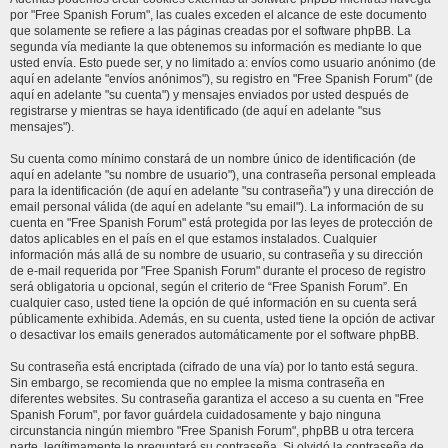
por "Free Spanish Forum", las cuales exceden el alcance de este documento
que solamente se refiere a las páginas creadas por el software phpBB. La
segunda vía mediante la que obtenemos su información es mediante lo que
usted envía. Esto puede ser, y no limitado a: envíos como usuario anónimo (de
aquí en adelante "envíos anónimos"), su registro en "Free Spanish Forum" (de
aquí en adelante "su cuenta") y mensajes enviados por usted después de
registrarse y mientras se haya identificado (de aquí en adelante "sus
mensajes").
Su cuenta como mínimo constará de un nombre único de identificación (de
aquí en adelante "su nombre de usuario"), una contraseña personal empleada
para la identificación (de aquí en adelante "su contraseña") y una dirección de
email personal válida (de aquí en adelante "su email"). La información de su
cuenta en "Free Spanish Forum" está protegida por las leyes de protección de
datos aplicables en el país en el que estamos instalados. Cualquier
información más allá de su nombre de usuario, su contraseña y su dirección
de e-mail requerida por "Free Spanish Forum" durante el proceso de registro
será obligatoria u opcional, según el criterio de “Free Spanish Forum”. En
cualquier caso, usted tiene la opción de qué información en su cuenta será
públicamente exhibida. Además, en su cuenta, usted tiene la opción de activar
o desactivar los emails generados automáticamente por el software phpBB.
Su contraseña está encriptada (cifrado de una vía) por lo tanto está segura.
Sin embargo, se recomienda que no emplee la misma contraseña en
diferentes websites. Su contraseña garantiza el acceso a su cuenta en "Free
Spanish Forum", por favor guárdela cuidadosamente y bajo ninguna
circunstancia ningún miembro "Free Spanish Forum", phpBB u otra tercera
parte, legítimamente le preguntará su contraseña. Si olvidó la contraseña de