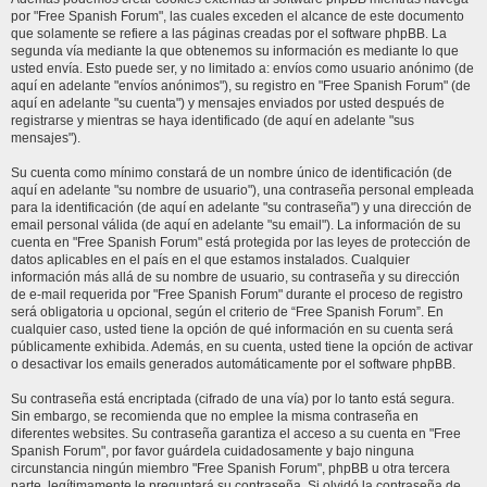
por "Free Spanish Forum", las cuales exceden el alcance de este documento
que solamente se refiere a las páginas creadas por el software phpBB. La
segunda vía mediante la que obtenemos su información es mediante lo que
usted envía. Esto puede ser, y no limitado a: envíos como usuario anónimo (de
aquí en adelante "envíos anónimos"), su registro en "Free Spanish Forum" (de
aquí en adelante "su cuenta") y mensajes enviados por usted después de
registrarse y mientras se haya identificado (de aquí en adelante "sus
mensajes").
Su cuenta como mínimo constará de un nombre único de identificación (de
aquí en adelante "su nombre de usuario"), una contraseña personal empleada
para la identificación (de aquí en adelante "su contraseña") y una dirección de
email personal válida (de aquí en adelante "su email"). La información de su
cuenta en "Free Spanish Forum" está protegida por las leyes de protección de
datos aplicables en el país en el que estamos instalados. Cualquier
información más allá de su nombre de usuario, su contraseña y su dirección
de e-mail requerida por "Free Spanish Forum" durante el proceso de registro
será obligatoria u opcional, según el criterio de “Free Spanish Forum”. En
cualquier caso, usted tiene la opción de qué información en su cuenta será
públicamente exhibida. Además, en su cuenta, usted tiene la opción de activar
o desactivar los emails generados automáticamente por el software phpBB.
Su contraseña está encriptada (cifrado de una vía) por lo tanto está segura.
Sin embargo, se recomienda que no emplee la misma contraseña en
diferentes websites. Su contraseña garantiza el acceso a su cuenta en "Free
Spanish Forum", por favor guárdela cuidadosamente y bajo ninguna
circunstancia ningún miembro "Free Spanish Forum", phpBB u otra tercera
parte, legítimamente le preguntará su contraseña. Si olvidó la contraseña de