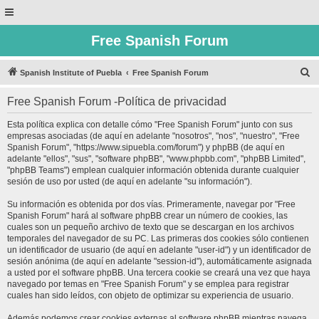
Free Spanish Forum
B
Spanish Institute of Puebla
Free Spanish Forum
u
Free Spanish Forum -Política de privacidad
s
c
Esta política explica con detalle cómo "Free Spanish Forum" junto con sus
empresas asociadas (de aquí en adelante "nosotros", "nos", "nuestro", "Free
a
Spanish Forum", "https://www.sipuebla.com/forum") y phpBB (de aquí en
r
adelante "ellos", "sus", "software phpBB", "www.phpbb.com", "phpBB Limited",
"phpBB Teams") emplean cualquier información obtenida durante cualquier
sesión de uso por usted (de aquí en adelante "su información").
Su información es obtenida por dos vías. Primeramente, navegar por "Free
Spanish Forum" hará al software phpBB crear un número de cookies, las
cuales son un pequeño archivo de texto que se descargan en los archivos
temporales del navegador de su PC. Las primeras dos cookies sólo contienen
un identificador de usuario (de aquí en adelante "user-id") y un identificador de
sesión anónima (de aquí en adelante "session-id"), automáticamente asignada
a usted por el software phpBB. Una tercera cookie se creará una vez que haya
navegado por temas en "Free Spanish Forum" y se emplea para registrar
cuales han sido leídos, con objeto de optimizar su experiencia de usuario.
Además podemos crear cookies externas al software phpBB mientras navega