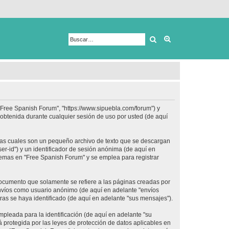
Buscar
Búsqueda avanza
 "Free Spanish Forum", "https://www.sipuebla.com/forum") y
obtenida durante cualquier sesión de uso por usted (de aquí
las cuales son un pequeño archivo de texto que se descargan
er-id") y un identificador de sesión anónima (de aquí en
temas en "Free Spanish Forum" y se emplea para registrar
ocumento que solamente se refiere a las páginas creadas por
envíos como usuario anónimo (de aquí en adelante "envíos
ras se haya identificado (de aquí en adelante "sus mensajes").
pleada para la identificación (de aquí en adelante "su
 protegida por las leyes de protección de datos aplicables en