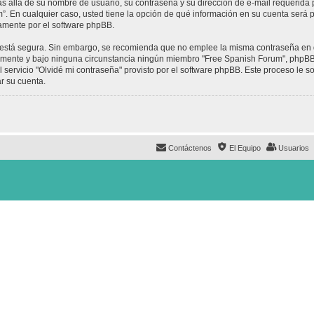
ás allá de su nombre de usuario, su contraseña y su dirección de e-mail requerida 
um”. En cualquier caso, usted tiene la opción de qué información en su cuenta será
camente por el software phpBB.
to está segura. Sin embargo, se recomienda que no emplee la misma contraseña en 
mente y bajo ninguna circunstancia ningún miembro "Free Spanish Forum", phpBB u
 servicio "Olvidé mi contraseña" provisto por el software phpBB. Este proceso le so
r su cuenta.
Contáctenos
El Equipo
Usuarios