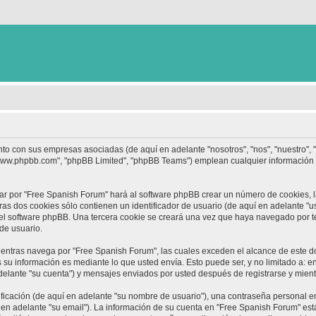
nto con sus empresas asociadas (de aquí en adelante "nosotros", "nos", "nuestro",
 "www.phpbb.com", "phpBB Limited", "phpBB Teams") emplean cualquier información 
ar por "Free Spanish Forum" hará al software phpBB crear un número de cookies, 
s dos cookies sólo contienen un identificador de usuario (de aquí en adelante "us
 el software phpBB. Una tercera cookie se creará una vez que haya navegado por 
 de usuario.
ntras navega por "Free Spanish Forum", las cuales exceden el alcance de este d
su información es mediante lo que usted envía. Esto puede ser, y no limitado a: 
delante "su cuenta") y mensajes enviados por usted después de registrarse y mient
cación (de aquí en adelante "su nombre de usuario"), una contraseña personal em
 en adelante "su email"). La información de su cuenta en "Free Spanish Forum" está