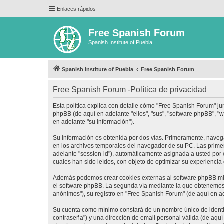
Enlaces rápidos
Free Spanish Forum
Spanish Institute of Puebla
Spanish Institute of Puebla
Free Spanish Forum
Free Spanish Forum -Política de privacidad
Esta política explica con detalle cómo "Free Spanish Forum" ju
phpBB (de aquí en adelante "ellos", "sus", "software phpBB",
en adelante "su información").
Su información es obtenida por dos vías. Primeramente, naveg
en los archivos temporales del navegador de su PC. Las primera
adelante "session-id"), automáticamente asignada a usted por
cuales han sido leídos, con objeto de optimizar su experiencia
Además podemos crear cookies externas al software phpBB mie
el software phpBB. La segunda vía mediante la que obtenemos 
anónimos"), su registro en "Free Spanish Forum" (de aquí en a
Su cuenta como mínimo constará de un nombre único de identifi
contraseña") y una dirección de email personal válida (de aquí