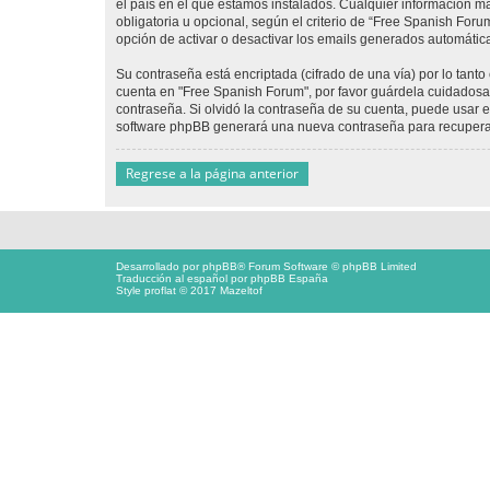
el país en el que estamos instalados. Cualquier información m
obligatoria u opcional, según el criterio de “Free Spanish For
opción de activar o desactivar los emails generados automáti
Su contraseña está encriptada (cifrado de una vía) por lo tan
cuenta en "Free Spanish Forum", por favor guárdela cuidadosa
contraseña. Si olvidó la contraseña de su cuenta, puede usar el
software phpBB generará una nueva contraseña para recupera
Regrese a la página anterior
Desarrollado por
phpBB
® Forum Software © phpBB Limited
Traducción al español por
phpBB España
Style proflat © 2017
Mazeltof