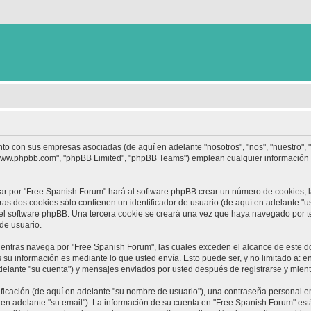
nto con sus empresas asociadas (de aquí en adelante "nosotros", "nos", "nuestro",
 "www.phpbb.com", "phpBB Limited", "phpBB Teams") emplean cualquier información 
ar por "Free Spanish Forum" hará al software phpBB crear un número de cookies, 
s dos cookies sólo contienen un identificador de usuario (de aquí en adelante "us
 el software phpBB. Una tercera cookie se creará una vez que haya navegado por 
 de usuario.
ntras navega por "Free Spanish Forum", las cuales exceden el alcance de este d
su información es mediante lo que usted envía. Esto puede ser, y no limitado a: 
delante "su cuenta") y mensajes enviados por usted después de registrarse y mient
cación (de aquí en adelante "su nombre de usuario"), una contraseña personal em
 en adelante "su email"). La información de su cuenta en "Free Spanish Forum" está