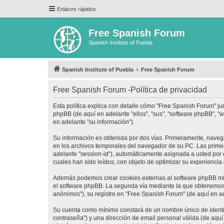
Enlaces rápidos
Free Spanish Forum
Spanish Institute of Puebla
Spanish Institute of Puebla
Free Spanish Forum
Free Spanish Forum -Política de privacidad
Esta política explica con detalle cómo "Free Spanish Forum" ju
phpBB (de aquí en adelante "ellos", "sus", "software phpBB",
en adelante "su información").
Su información es obtenida por dos vías. Primeramente, naveg
en los archivos temporales del navegador de su PC. Las primera
adelante "session-id"), automáticamente asignada a usted por
cuales han sido leídos, con objeto de optimizar su experiencia
Además podemos crear cookies externas al software phpBB mie
el software phpBB. La segunda vía mediante la que obtenemos 
anónimos"), su registro en "Free Spanish Forum" (de aquí en a
Su cuenta como mínimo constará de un nombre único de identifi
contraseña") y una dirección de email personal válida (de aquí