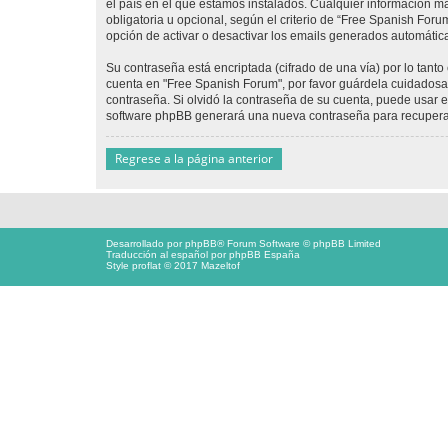
el país en el que estamos instalados. Cualquier información m
obligatoria u opcional, según el criterio de “Free Spanish For
opción de activar o desactivar los emails generados automáti
Su contraseña está encriptada (cifrado de una vía) por lo tan
cuenta en "Free Spanish Forum", por favor guárdela cuidadosa
contraseña. Si olvidó la contraseña de su cuenta, puede usar el
software phpBB generará una nueva contraseña para recupera
Regrese a la página anterior
Desarrollado por
phpBB
® Forum Software © phpBB Limited
Traducción al español por
phpBB España
Style proflat © 2017
Mazeltof