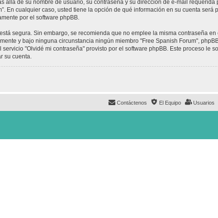
ás allá de su nombre de usuario, su contraseña y su dirección de e-mail requerida 
um”. En cualquier caso, usted tiene la opción de qué información en su cuenta será
camente por el software phpBB.
to está segura. Sin embargo, se recomienda que no emplee la misma contraseña en 
mente y bajo ninguna circunstancia ningún miembro "Free Spanish Forum", phpBB u
 servicio "Olvidé mi contraseña" provisto por el software phpBB. Este proceso le so
r su cuenta.
Contáctenos
El Equipo
Usuarios