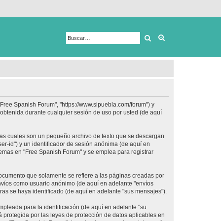
Buscar
Búsqueda avanza
 "Free Spanish Forum", "https://www.sipuebla.com/forum") y
obtenida durante cualquier sesión de uso por usted (de aquí
las cuales son un pequeño archivo de texto que se descargan
er-id") y un identificador de sesión anónima (de aquí en
temas en "Free Spanish Forum" y se emplea para registrar
ocumento que solamente se refiere a las páginas creadas por
envíos como usuario anónimo (de aquí en adelante "envíos
ras se haya identificado (de aquí en adelante "sus mensajes").
pleada para la identificación (de aquí en adelante "su
 protegida por las leyes de protección de datos aplicables en