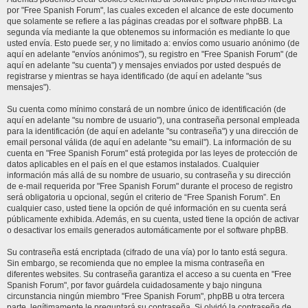
por "Free Spanish Forum", las cuales exceden el alcance de este documento
que solamente se refiere a las páginas creadas por el software phpBB. La
segunda vía mediante la que obtenemos su información es mediante lo que
usted envía. Esto puede ser, y no limitado a: envíos como usuario anónimo (de
aquí en adelante "envíos anónimos"), su registro en "Free Spanish Forum" (de
aquí en adelante "su cuenta") y mensajes enviados por usted después de
registrarse y mientras se haya identificado (de aquí en adelante "sus
mensajes").
Su cuenta como mínimo constará de un nombre único de identificación (de
aquí en adelante "su nombre de usuario"), una contraseña personal empleada
para la identificación (de aquí en adelante "su contraseña") y una dirección de
email personal válida (de aquí en adelante "su email"). La información de su
cuenta en "Free Spanish Forum" está protegida por las leyes de protección de
datos aplicables en el país en el que estamos instalados. Cualquier
información más allá de su nombre de usuario, su contraseña y su dirección
de e-mail requerida por "Free Spanish Forum" durante el proceso de registro
será obligatoria u opcional, según el criterio de “Free Spanish Forum”. En
cualquier caso, usted tiene la opción de qué información en su cuenta será
públicamente exhibida. Además, en su cuenta, usted tiene la opción de activar
o desactivar los emails generados automáticamente por el software phpBB.
Su contraseña está encriptada (cifrado de una vía) por lo tanto está segura.
Sin embargo, se recomienda que no emplee la misma contraseña en
diferentes websites. Su contraseña garantiza el acceso a su cuenta en "Free
Spanish Forum", por favor guárdela cuidadosamente y bajo ninguna
circunstancia ningún miembro "Free Spanish Forum", phpBB u otra tercera
parte, legítimamente le preguntará su contraseña. Si olvidó la contraseña de