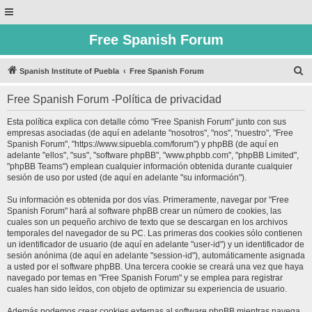
Free Spanish Forum
B
Spanish Institute of Puebla
Free Spanish Forum
u
Free Spanish Forum -Política de privacidad
s
c
Esta política explica con detalle cómo "Free Spanish Forum" junto con sus
empresas asociadas (de aquí en adelante "nosotros", "nos", "nuestro", "Free
a
Spanish Forum", "https://www.sipuebla.com/forum") y phpBB (de aquí en
r
adelante "ellos", "sus", "software phpBB", "www.phpbb.com", "phpBB Limited",
"phpBB Teams") emplean cualquier información obtenida durante cualquier
sesión de uso por usted (de aquí en adelante "su información").
Su información es obtenida por dos vías. Primeramente, navegar por "Free
Spanish Forum" hará al software phpBB crear un número de cookies, las
cuales son un pequeño archivo de texto que se descargan en los archivos
temporales del navegador de su PC. Las primeras dos cookies sólo contienen
un identificador de usuario (de aquí en adelante "user-id") y un identificador de
sesión anónima (de aquí en adelante "session-id"), automáticamente asignada
a usted por el software phpBB. Una tercera cookie se creará una vez que haya
navegado por temas en "Free Spanish Forum" y se emplea para registrar
cuales han sido leídos, con objeto de optimizar su experiencia de usuario.
Además podemos crear cookies externas al software phpBB mientras navega