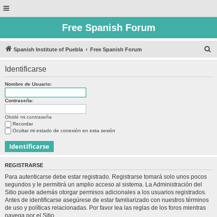
Free Spanish Forum
B
Spanish Institute of Puebla
Free Spanish Forum
u
Identificarse
s
c
Nombre de Usuario:
a
Contraseña:
r
Olvidé mi contraseña
Recordar
Ocultar mi estado de conexión en esta sesión
REGISTRARSE
Para autenticarse debe estar registrado. Registrarse tomará solo unos pocos
segundos y le permitirá un amplio acceso al sistema. La Administración del
Sitio puede además otorgar permisos adicionales a los usuarios registrados.
Antes de identificarse asegúrese de estar familiarizado con nuestros términos
de uso y políticas relacionadas. Por favor lea las reglas de los foros mientras
navega por el Sitio.