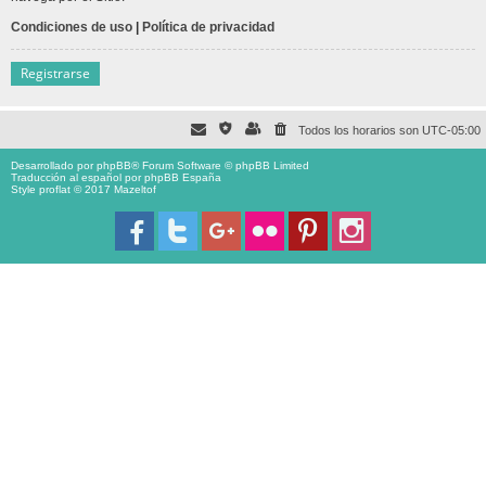
Condiciones de uso
|
Política de privacidad
Registrarse
Todos los horarios son
UTC-05:00
Desarrollado por
phpBB
® Forum Software © phpBB Limited
Traducción al español por
phpBB España
Style proflat © 2017
Mazeltof