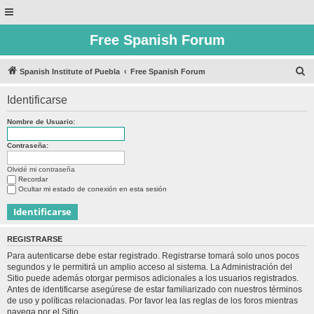
Free Spanish Forum
B
Spanish Institute of Puebla
Free Spanish Forum
u
Identificarse
s
c
Nombre de Usuario:
a
Contraseña:
r
Olvidé mi contraseña
Recordar
Ocultar mi estado de conexión en esta sesión
REGISTRARSE
Para autenticarse debe estar registrado. Registrarse tomará solo unos pocos
segundos y le permitirá un amplio acceso al sistema. La Administración del
Sitio puede además otorgar permisos adicionales a los usuarios registrados.
Antes de identificarse asegúrese de estar familiarizado con nuestros términos
de uso y políticas relacionadas. Por favor lea las reglas de los foros mientras
navega por el Sitio.