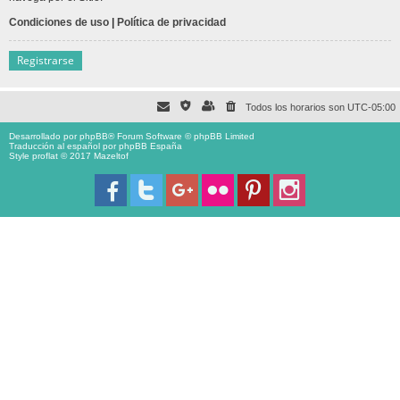
Condiciones de uso
|
Política de privacidad
Registrarse
Todos los horarios son
UTC-05:00
Desarrollado por
phpBB
® Forum Software © phpBB Limited
Traducción al español por
phpBB España
Style proflat © 2017
Mazeltof