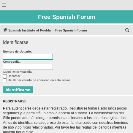
Free Spanish Forum
B
Spanish Institute of Puebla
Free Spanish Forum
u
Identificarse
s
c
Nombre de Usuario:
a
Contraseña:
r
Olvidé mi contraseña
Recordar
Ocultar mi estado de conexión en esta sesión
REGISTRARSE
Para autenticarse debe estar registrado. Registrarse tomará solo unos pocos
segundos y le permitirá un amplio acceso al sistema. La Administración del
Sitio puede además otorgar permisos adicionales a los usuarios registrados.
Antes de identificarse asegúrese de estar familiarizado con nuestros términos
de uso y políticas relacionadas. Por favor lea las reglas de los foros mientras
navega por el Sitio.