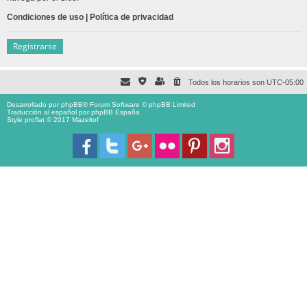
Condiciones de uso
|
Política de privacidad
Registrarse
Todos los horarios son
UTC-05:00
Desarrollado por
phpBB
® Forum Software © phpBB Limited
Traducción al español por
phpBB España
Style proflat © 2017
Mazeltof