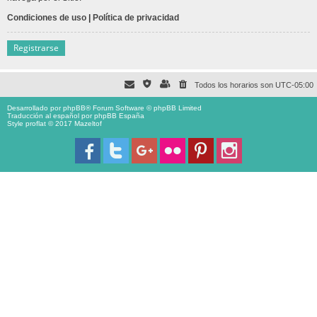
Condiciones de uso
|
Política de privacidad
Registrarse
Todos los horarios son
UTC-05:00
Desarrollado por
phpBB
® Forum Software © phpBB Limited
Traducción al español por
phpBB España
Style proflat © 2017
Mazeltof