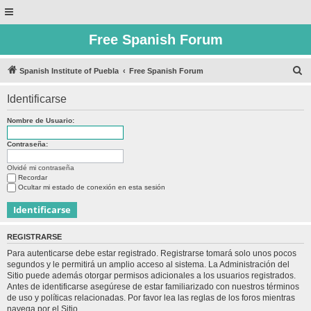
Free Spanish Forum
B
Spanish Institute of Puebla
Free Spanish Forum
u
Identificarse
s
c
Nombre de Usuario:
a
Contraseña:
r
Olvidé mi contraseña
Recordar
Ocultar mi estado de conexión en esta sesión
REGISTRARSE
Para autenticarse debe estar registrado. Registrarse tomará solo unos pocos
segundos y le permitirá un amplio acceso al sistema. La Administración del
Sitio puede además otorgar permisos adicionales a los usuarios registrados.
Antes de identificarse asegúrese de estar familiarizado con nuestros términos
de uso y políticas relacionadas. Por favor lea las reglas de los foros mientras
navega por el Sitio.