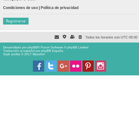
Condiciones de uso
|
Política de privacidad
Registrarse
Todos los horarios son
UTC-05:00
Desarrollado por
phpBB
® Forum Software © phpBB Limited
Traducción al español por
phpBB España
Style proflat © 2017
Mazeltof