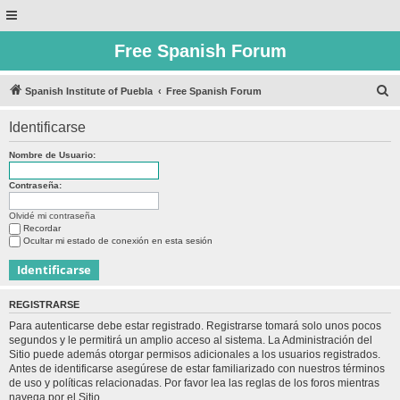
Free Spanish Forum
B
Spanish Institute of Puebla
Free Spanish Forum
u
Identificarse
s
c
Nombre de Usuario:
a
Contraseña:
r
Olvidé mi contraseña
Recordar
Ocultar mi estado de conexión en esta sesión
REGISTRARSE
Para autenticarse debe estar registrado. Registrarse tomará solo unos pocos
segundos y le permitirá un amplio acceso al sistema. La Administración del
Sitio puede además otorgar permisos adicionales a los usuarios registrados.
Antes de identificarse asegúrese de estar familiarizado con nuestros términos
de uso y políticas relacionadas. Por favor lea las reglas de los foros mientras
navega por el Sitio.