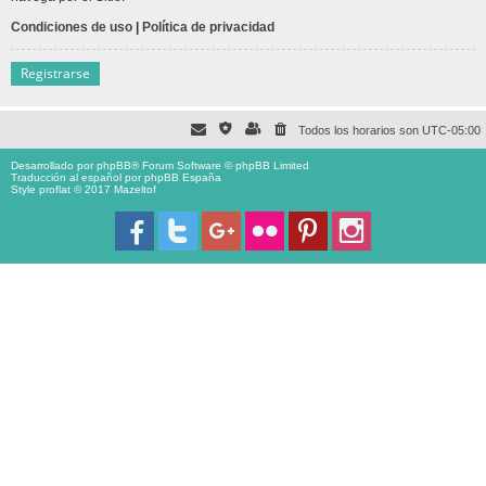
Condiciones de uso
|
Política de privacidad
Registrarse
Todos los horarios son
UTC-05:00
Desarrollado por
phpBB
® Forum Software © phpBB Limited
Traducción al español por
phpBB España
Style proflat © 2017
Mazeltof