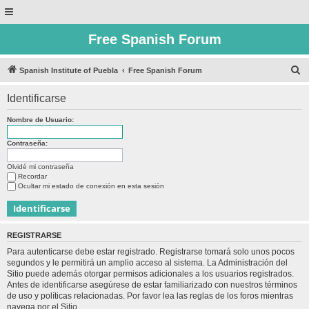
Free Spanish Forum
B
Spanish Institute of Puebla
Free Spanish Forum
u
Identificarse
s
c
Nombre de Usuario:
a
Contraseña:
r
Olvidé mi contraseña
Recordar
Ocultar mi estado de conexión en esta sesión
REGISTRARSE
Para autenticarse debe estar registrado. Registrarse tomará solo unos pocos
segundos y le permitirá un amplio acceso al sistema. La Administración del
Sitio puede además otorgar permisos adicionales a los usuarios registrados.
Antes de identificarse asegúrese de estar familiarizado con nuestros términos
de uso y políticas relacionadas. Por favor lea las reglas de los foros mientras
navega por el Sitio.