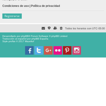
Condiciones de uso
|
Política de privacidad
Registrarse
Todos los horarios son
UTC-05:00
Desarrollado por
phpBB
® Forum Software © phpBB Limited
Traducción al español por
phpBB España
Style proflat © 2017
Mazeltof