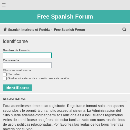
Free Spanish Forum
B
Spanish Institute of Puebla
Free Spanish Forum
u
Identificarse
s
c
Nombre de Usuario:
a
Contraseña:
r
Olvidé mi contraseña
Recordar
Ocultar mi estado de conexión en esta sesión
REGISTRARSE
Para autenticarse debe estar registrado. Registrarse tomará solo unos pocos
segundos y le permitirá un amplio acceso al sistema. La Administración del
Sitio puede además otorgar permisos adicionales a los usuarios registrados.
Antes de identificarse asegúrese de estar familiarizado con nuestros términos
de uso y políticas relacionadas. Por favor lea las reglas de los foros mientras
navega por el Sitio.