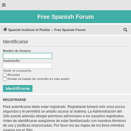
Free Spanish Forum
B
Spanish Institute of Puebla
Free Spanish Forum
u
Identificarse
s
c
Nombre de Usuario:
a
Contraseña:
r
Olvidé mi contraseña
Recordar
Ocultar mi estado de conexión en esta sesión
REGISTRARSE
Para autenticarse debe estar registrado. Registrarse tomará solo unos pocos
segundos y le permitirá un amplio acceso al sistema. La Administración del
Sitio puede además otorgar permisos adicionales a los usuarios registrados.
Antes de identificarse asegúrese de estar familiarizado con nuestros términos
de uso y políticas relacionadas. Por favor lea las reglas de los foros mientras
navega por el Sitio.