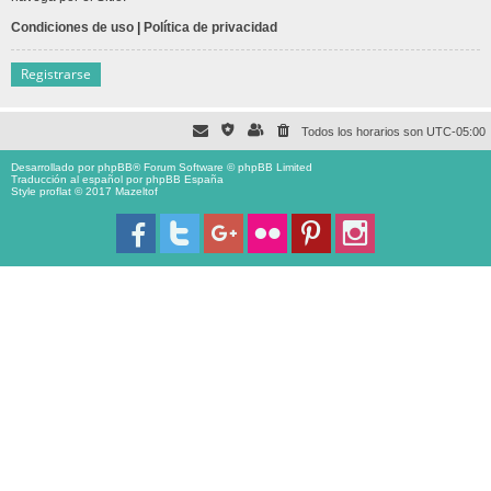
Condiciones de uso
|
Política de privacidad
Registrarse
Todos los horarios son
UTC-05:00
Desarrollado por
phpBB
® Forum Software © phpBB Limited
Traducción al español por
phpBB España
Style proflat © 2017
Mazeltof