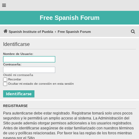
Free Spanish Forum
B
Spanish Institute of Puebla
Free Spanish Forum
u
Identificarse
s
c
Nombre de Usuario:
a
Contraseña:
r
Olvidé mi contraseña
Recordar
Ocultar mi estado de conexión en esta sesión
REGISTRARSE
Para autenticarse debe estar registrado. Registrarse tomará solo unos pocos
segundos y le permitirá un amplio acceso al sistema. La Administración del
Sitio puede además otorgar permisos adicionales a los usuarios registrados.
Antes de identificarse asegúrese de estar familiarizado con nuestros términos
de uso y políticas relacionadas. Por favor lea las reglas de los foros mientras
navega por el Sitio.