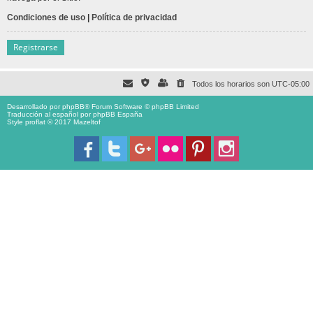
Condiciones de uso
|
Política de privacidad
Registrarse
Todos los horarios son
UTC-05:00
Desarrollado por
phpBB
® Forum Software © phpBB Limited
Traducción al español por
phpBB España
Style proflat © 2017
Mazeltof