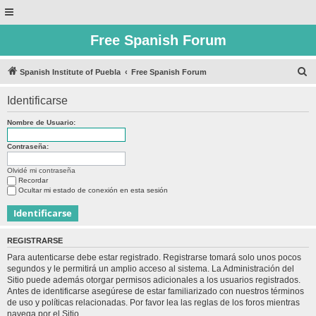
Free Spanish Forum
B
Spanish Institute of Puebla
Free Spanish Forum
u
Identificarse
s
c
Nombre de Usuario:
a
Contraseña:
r
Olvidé mi contraseña
Recordar
Ocultar mi estado de conexión en esta sesión
REGISTRARSE
Para autenticarse debe estar registrado. Registrarse tomará solo unos pocos
segundos y le permitirá un amplio acceso al sistema. La Administración del
Sitio puede además otorgar permisos adicionales a los usuarios registrados.
Antes de identificarse asegúrese de estar familiarizado con nuestros términos
de uso y políticas relacionadas. Por favor lea las reglas de los foros mientras
navega por el Sitio.