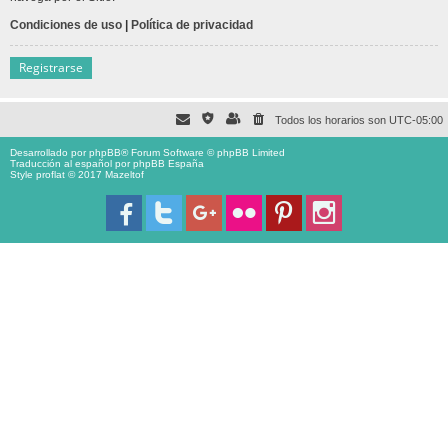
Condiciones de uso
|
Política de privacidad
Registrarse
Todos los horarios son
UTC-05:00
Desarrollado por
phpBB
® Forum Software © phpBB Limited
Traducción al español por
phpBB España
Style proflat © 2017
Mazeltof