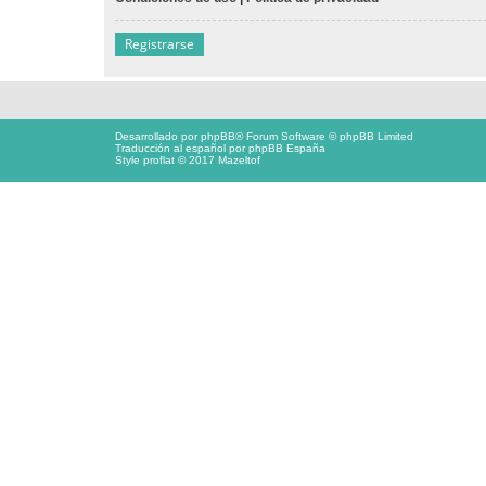
Registrarse
Desarrollado por
phpBB
® Forum Software © phpBB Limited
Traducción al español por
phpBB España
Style proflat © 2017
Mazeltof