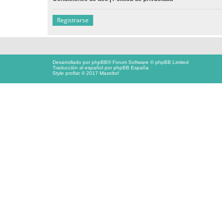
Registrarse
Desarrollado por
phpBB
® Forum Software © phpBB Limited
Traducción al español por
phpBB España
Style proflat © 2017
Mazeltof