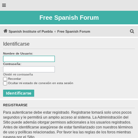
Free Spanish Forum
B
Spanish Institute of Puebla
Free Spanish Forum
u
Identificarse
s
c
Nombre de Usuario:
a
Contraseña:
r
Olvidé mi contraseña
Recordar
Ocultar mi estado de conexión en esta sesión
REGISTRARSE
Para autenticarse debe estar registrado. Registrarse tomará solo unos pocos
segundos y le permitirá un amplio acceso al sistema. La Administración del
Sitio puede además otorgar permisos adicionales a los usuarios registrados.
Antes de identificarse asegúrese de estar familiarizado con nuestros términos
de uso y políticas relacionadas. Por favor lea las reglas de los foros mientras
navega por el Sitio.