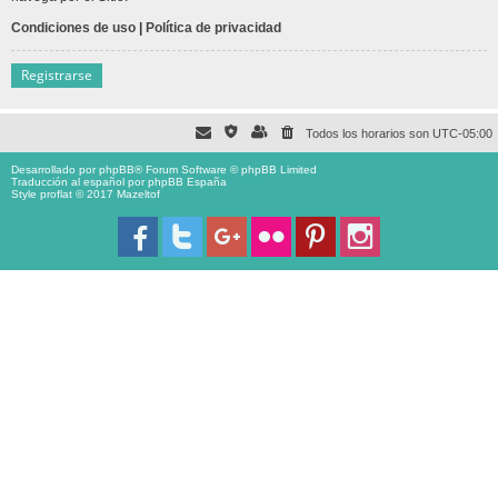
Condiciones de uso
|
Política de privacidad
Registrarse
Todos los horarios son
UTC-05:00
Desarrollado por
phpBB
® Forum Software © phpBB Limited
Traducción al español por
phpBB España
Style proflat © 2017
Mazeltof