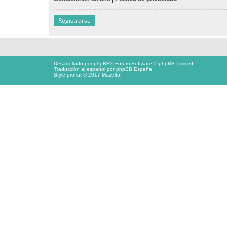
Registrarse
Desarrollado por
phpBB
® Forum Software © phpBB Limited
Traducción al español por
phpBB España
Style proflat © 2017
Mazeltof