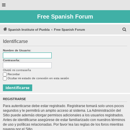
Free Spanish Forum
B
Spanish Institute of Puebla
Free Spanish Forum
u
Identificarse
s
c
Nombre de Usuario:
a
Contraseña:
r
Olvidé mi contraseña
Recordar
Ocultar mi estado de conexión en esta sesión
REGISTRARSE
Para autenticarse debe estar registrado. Registrarse tomará solo unos pocos
segundos y le permitirá un amplio acceso al sistema. La Administración del
Sitio puede además otorgar permisos adicionales a los usuarios registrados.
Antes de identificarse asegúrese de estar familiarizado con nuestros términos
de uso y políticas relacionadas. Por favor lea las reglas de los foros mientras
navega por el Sitio.