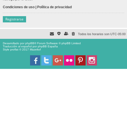
Condiciones de uso
|
Política de privacidad
Registrarse
Todos los horarios son
UTC-05:00
Desarrollado por
phpBB
® Forum Software © phpBB Limited
Traducción al español por
phpBB España
Style proflat © 2017
Mazeltof