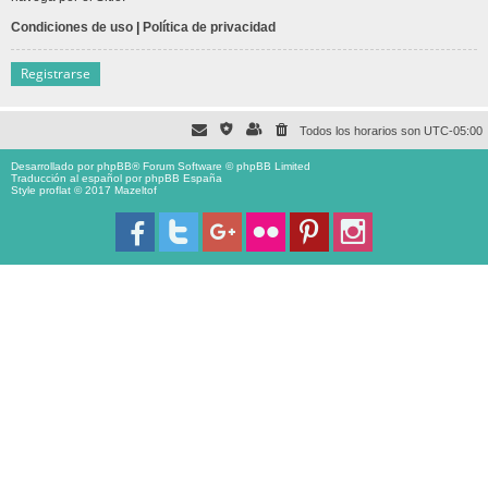
Condiciones de uso
|
Política de privacidad
Registrarse
Todos los horarios son
UTC-05:00
Desarrollado por
phpBB
® Forum Software © phpBB Limited
Traducción al español por
phpBB España
Style proflat © 2017
Mazeltof