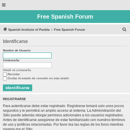
Free Spanish Forum
B
Spanish Institute of Puebla
Free Spanish Forum
u
Identificarse
s
c
Nombre de Usuario:
a
Contraseña:
r
Olvidé mi contraseña
Recordar
Ocultar mi estado de conexión en esta sesión
REGISTRARSE
Para autenticarse debe estar registrado. Registrarse tomará solo unos pocos
segundos y le permitirá un amplio acceso al sistema. La Administración del
Sitio puede además otorgar permisos adicionales a los usuarios registrados.
Antes de identificarse asegúrese de estar familiarizado con nuestros términos
de uso y políticas relacionadas. Por favor lea las reglas de los foros mientras
navega por el Sitio.