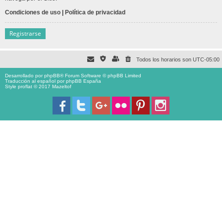
Condiciones de uso
|
Política de privacidad
Registrarse
Todos los horarios son
UTC-05:00
Desarrollado por
phpBB
® Forum Software © phpBB Limited
Traducción al español por
phpBB España
Style proflat © 2017
Mazeltof