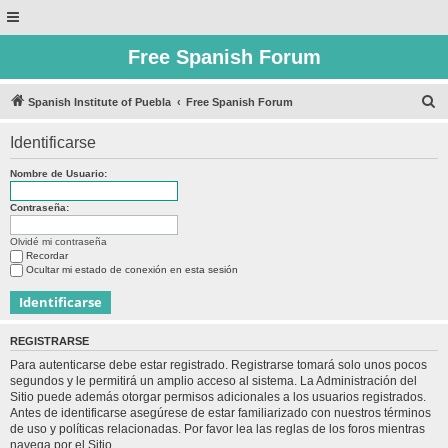
Free Spanish Forum
B
Spanish Institute of Puebla
Free Spanish Forum
u
Identificarse
s
c
Nombre de Usuario:
a
Contraseña:
r
Olvidé mi contraseña
Recordar
Ocultar mi estado de conexión en esta sesión
REGISTRARSE
Para autenticarse debe estar registrado. Registrarse tomará solo unos pocos
segundos y le permitirá un amplio acceso al sistema. La Administración del
Sitio puede además otorgar permisos adicionales a los usuarios registrados.
Antes de identificarse asegúrese de estar familiarizado con nuestros términos
de uso y políticas relacionadas. Por favor lea las reglas de los foros mientras
navega por el Sitio.