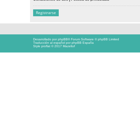
Registrarse
Desarrollado por
phpBB
® Forum Software © phpBB Limited
Traducción al español por
phpBB España
Style proflat © 2017
Mazeltof