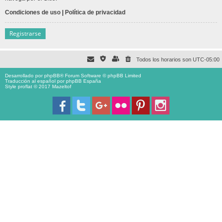
Condiciones de uso
|
Política de privacidad
Registrarse
Todos los horarios son
UTC-05:00
Desarrollado por
phpBB
® Forum Software © phpBB Limited
Traducción al español por
phpBB España
Style proflat © 2017
Mazeltof