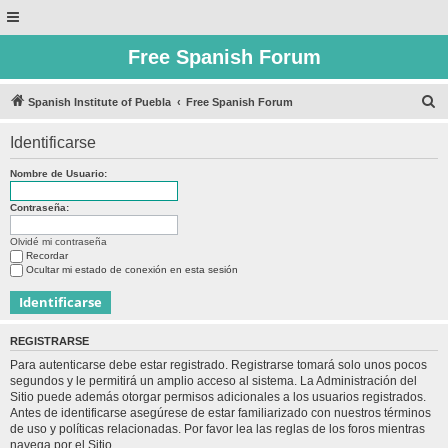
Free Spanish Forum
B
Spanish Institute of Puebla
Free Spanish Forum
u
Identificarse
s
c
Nombre de Usuario:
a
Contraseña:
r
Olvidé mi contraseña
Recordar
Ocultar mi estado de conexión en esta sesión
REGISTRARSE
Para autenticarse debe estar registrado. Registrarse tomará solo unos pocos
segundos y le permitirá un amplio acceso al sistema. La Administración del
Sitio puede además otorgar permisos adicionales a los usuarios registrados.
Antes de identificarse asegúrese de estar familiarizado con nuestros términos
de uso y políticas relacionadas. Por favor lea las reglas de los foros mientras
navega por el Sitio.