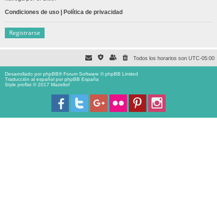
Condiciones de uso
|
Política de privacidad
Registrarse
Todos los horarios son
UTC-05:00
Desarrollado por
phpBB
® Forum Software © phpBB Limited
Traducción al español por
phpBB España
Style proflat © 2017
Mazeltof