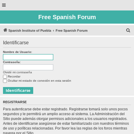
Free Spanish Forum
B
Spanish Institute of Puebla
Free Spanish Forum
u
Identificarse
s
c
Nombre de Usuario:
a
Contraseña:
r
Olvidé mi contraseña
Recordar
Ocultar mi estado de conexión en esta sesión
REGISTRARSE
Para autenticarse debe estar registrado. Registrarse tomará solo unos pocos
segundos y le permitirá un amplio acceso al sistema. La Administración del
Sitio puede además otorgar permisos adicionales a los usuarios registrados.
Antes de identificarse asegúrese de estar familiarizado con nuestros términos
de uso y políticas relacionadas. Por favor lea las reglas de los foros mientras
navega por el Sitio.