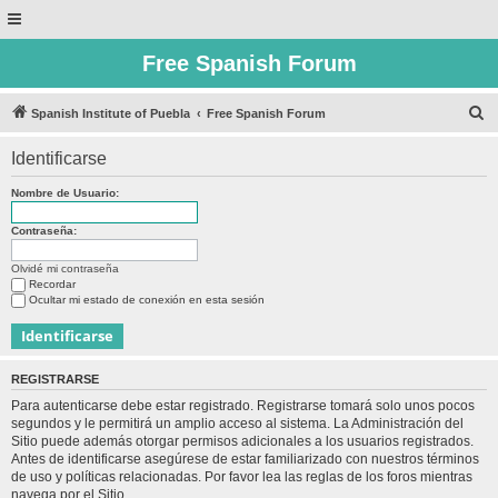
Free Spanish Forum
B
Spanish Institute of Puebla
Free Spanish Forum
u
Identificarse
s
c
Nombre de Usuario:
a
Contraseña:
r
Olvidé mi contraseña
Recordar
Ocultar mi estado de conexión en esta sesión
REGISTRARSE
Para autenticarse debe estar registrado. Registrarse tomará solo unos pocos
segundos y le permitirá un amplio acceso al sistema. La Administración del
Sitio puede además otorgar permisos adicionales a los usuarios registrados.
Antes de identificarse asegúrese de estar familiarizado con nuestros términos
de uso y políticas relacionadas. Por favor lea las reglas de los foros mientras
navega por el Sitio.