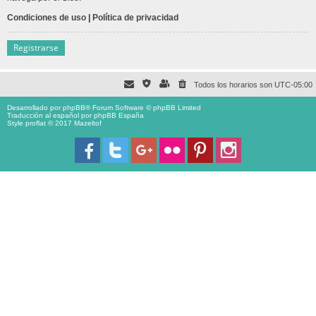
Condiciones de uso
|
Política de privacidad
Registrarse
Todos los horarios son
UTC-05:00
Desarrollado por
phpBB
® Forum Software © phpBB Limited
Traducción al español por
phpBB España
Style proflat © 2017
Mazeltof