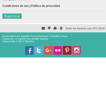
Condiciones de uso
|
Política de privacidad
Registrarse
Todos los horarios son
UTC-05:00
Desarrollado por
phpBB
® Forum Software © phpBB Limited
Traducción al español por
phpBB España
Style proflat © 2017
Mazeltof