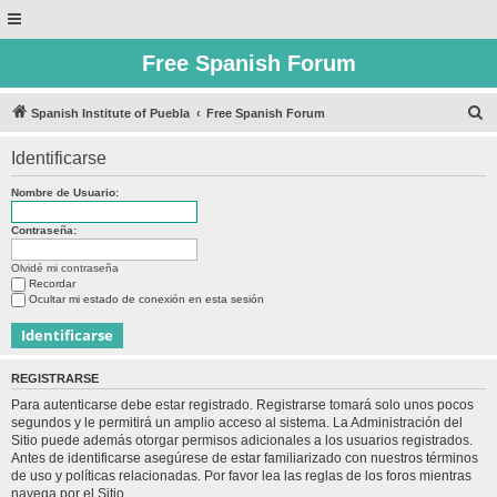
Free Spanish Forum
B
Spanish Institute of Puebla
Free Spanish Forum
u
Identificarse
s
c
Nombre de Usuario:
a
Contraseña:
r
Olvidé mi contraseña
Recordar
Ocultar mi estado de conexión en esta sesión
REGISTRARSE
Para autenticarse debe estar registrado. Registrarse tomará solo unos pocos
segundos y le permitirá un amplio acceso al sistema. La Administración del
Sitio puede además otorgar permisos adicionales a los usuarios registrados.
Antes de identificarse asegúrese de estar familiarizado con nuestros términos
de uso y políticas relacionadas. Por favor lea las reglas de los foros mientras
navega por el Sitio.