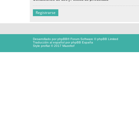
Registrarse
Desarrollado por
phpBB
® Forum Software © phpBB Limited
Traducción al español por
phpBB España
Style proflat © 2017
Mazeltof