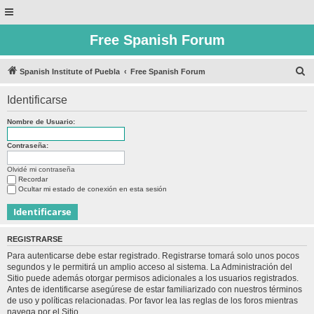
Free Spanish Forum
B
Spanish Institute of Puebla
Free Spanish Forum
u
Identificarse
s
c
Nombre de Usuario:
a
Contraseña:
r
Olvidé mi contraseña
Recordar
Ocultar mi estado de conexión en esta sesión
REGISTRARSE
Para autenticarse debe estar registrado. Registrarse tomará solo unos pocos
segundos y le permitirá un amplio acceso al sistema. La Administración del
Sitio puede además otorgar permisos adicionales a los usuarios registrados.
Antes de identificarse asegúrese de estar familiarizado con nuestros términos
de uso y políticas relacionadas. Por favor lea las reglas de los foros mientras
navega por el Sitio.